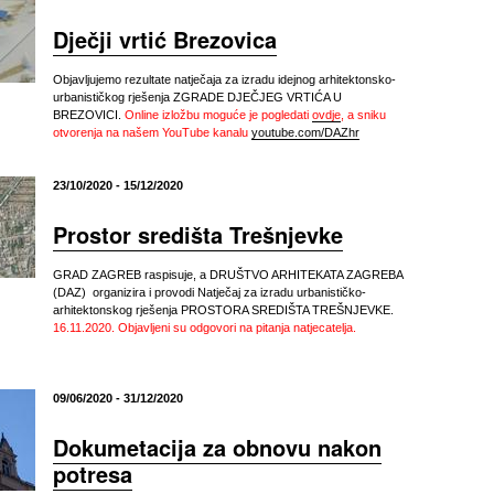
Dječji vrtić Brezovica
Objavljujemo rezultate natječaja za izradu idejnog arhitektonsko-
urbanističkog rješenja ZGRADE DJEČJEG VRTIĆA U
BREZOVICI.
Online izložbu moguće je pogledati
ovdje
, a sniku
otvorenja na našem YouTube kanalu
youtube.com/DAZhr
23/10/2020 - 15/12/2020
Prostor središta Trešnjevke
GRAD ZAGREB raspisuje, a DRUŠTVO ARHITEKATA ZAGREBA
(DAZ) organizira i provodi Natječaj za izradu urbanističko-
arhitektonskog rješenja PROSTORA SREDIŠTA TREŠNJEVKE.
16.11.2020. Objavljeni su odgovori na pitanja natjecatelja.
09/06/2020 - 31/12/2020
Dokumetacija za obnovu nakon
potresa