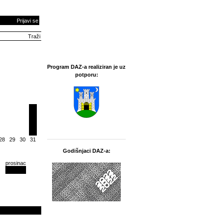
Prijavi se
Program DAZ-a realiziran je uz
potporu:
28
29
30
31
Godišnjaci DAZ-a:
prosinac