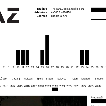
Društvo
Trg bana Josipa Jelačića 3/1
Arhitekata
t +385 1 4816151
Zagreba
daz@d-a-z.hr
7
8
9
10
11
12
13
14
15
16
17
18
19
20
21
22
23
24
25
26
27
ožujak
travanj
svibanj
lipanj
srpanj
kolovoz
rujan
listopad
studeni
2
2013
2014
2015
2016
2017
2018
2019
2020
2021
2022
2023
2024
2025
2026
Predavači: