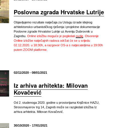
Poslovna zgrada Hrvatske Lutrije
Objavljujemo rezultate natječaja za Uslugu izrade idejnog
arhitektonsko-urbanističkog rješenja i projektne dokumentacije
Poslovne zgrade Hrvatske Lutrije uz Aveniju Dubrovnik u
Zagrebu.
Online izložbu moguće je pogledati
ovdje
.
Otvorenje
Online izložbe natječajnih radova održat će se u srijedu
02.12.2020. u 18:30h, a razgovor OS-a s natjecateljima u 19:00h
putem ZOOM platforme.
02/11/2020 - 08/01/2021
Iz arhiva arhitekta: Milovan
Kovačević
Od 2. studenoga 2020. godine u prostorijama Knjižnice HAZU,
Strossmayerov trg 14, Zagreb može se razgledati izložba Iz
arhiva arhitekta. Milovan Kovačević.
30/10/2020 - 17/01/2021