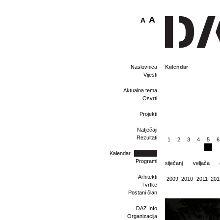
A
A
Kalendar
Naslovnica
Vijesti
Aktualna tema
Osvrti
Projekti
Natječaji
Rezultati
1
2
3
4
5
6
Kalendar
Programi
siječanj
veljača
Arhitekti
2009
2010
2011
201
Tvrtke
Postani član
DAZ Info
Organizacija