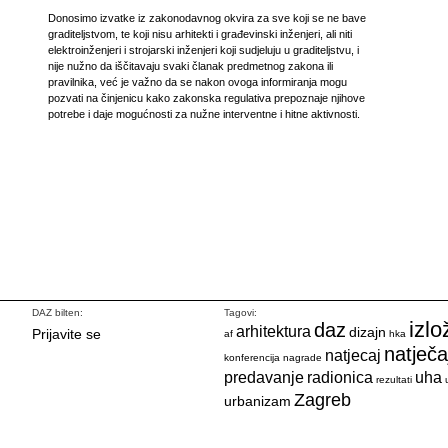
Donosimo izvatke iz zakonodavnog okvira za sve koji se ne bave
graditeljstvom, te koji nisu arhitekti i građevinski inženjeri, ali niti
elektroinženjeri i strojarski inženjeri koji sudjeluju u graditeljstvu, i
nije nužno da iščitavaju svaki članak predmetnog zakona ili
pravilnika, već je važno da se nakon ovoga informiranja mogu
pozvati na činjenicu kako zakonska regulativa prepoznaje njihove
potrebe i daje mogućnosti za nužne interventne i hitne aktivnosti.
DAZ bilten:
Tagovi:
izlo
daz
arhitektura
dizajn
Prijavite se
af
hka
natječa
natjecaj
konferencija
nagrade
predavanje
radionica
uha
rezultati
Zagreb
urbanizam