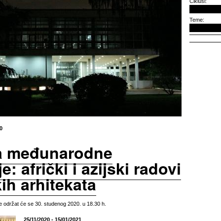
Ciklusi:
Teme:
0
a međunarodne
e: afrički i azijski radovi
ih arhitekata
be održat će se 30. studenog 2020. u 18.30 h.
25/11/2020 - 15/01/2021