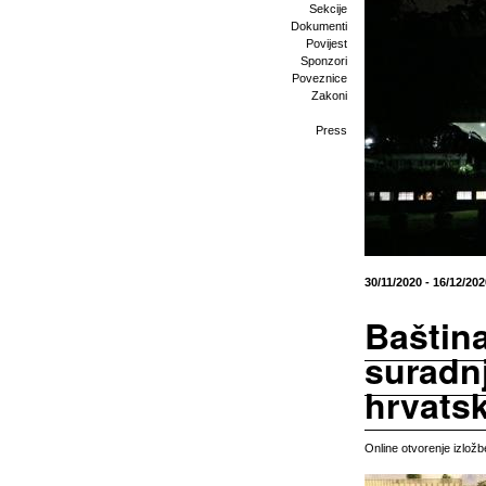
Sekcije
Dokumenti
Povijest
Sponzori
Poveznice
Zakoni
Press
30/11/2020 - 16/12/202
Baštin
suradnj
hrvatsk
Online otvorenje izlož