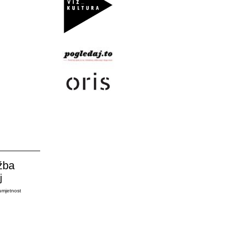
žba
j
umjetnost