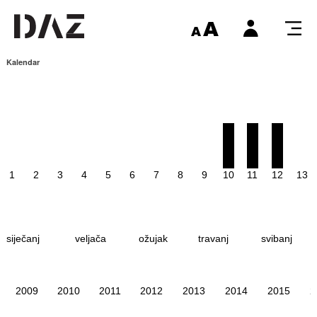
Kalendar
1
2
3
4
5
6
7
8
9
10
11
12
13
siječanj
veljača
ožujak
travanj
svibanj
2009
2010
2011
2012
2013
2014
2015
2