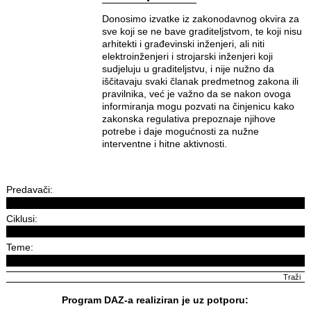
Donosimo izvatke iz zakonodavnog okvira za
sve koji se ne bave graditeljstvom, te koji nisu
arhitekti i građevinski inženjeri, ali niti
elektroinženjeri i strojarski inženjeri koji
sudjeluju u graditeljstvu, i nije nužno da
iščitavaju svaki članak predmetnog zakona ili
pravilnika, već je važno da se nakon ovoga
informiranja mogu pozvati na činjenicu kako
zakonska regulativa prepoznaje njihove
potrebe i daje mogućnosti za nužne
interventne i hitne aktivnosti.
Predavači:
Ciklusi:
Teme:
Program DAZ-a realiziran je uz potporu: