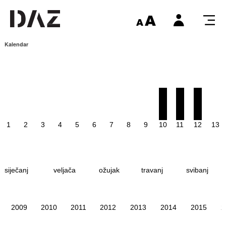
Kalendar
1
2
3
4
5
6
7
8
9
10
11
12
13
siječanj
veljača
ožujak
travanj
svibanj
2009
2010
2011
2012
2013
2014
2015
2