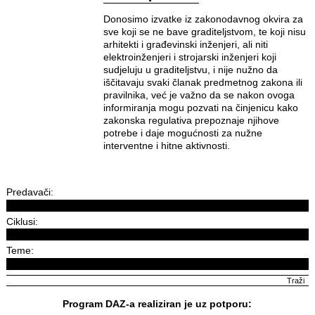
Donosimo izvatke iz zakonodavnog okvira za
sve koji se ne bave graditeljstvom, te koji nisu
arhitekti i građevinski inženjeri, ali niti
elektroinženjeri i strojarski inženjeri koji
sudjeluju u graditeljstvu, i nije nužno da
iščitavaju svaki članak predmetnog zakona ili
pravilnika, već je važno da se nakon ovoga
informiranja mogu pozvati na činjenicu kako
zakonska regulativa prepoznaje njihove
potrebe i daje mogućnosti za nužne
interventne i hitne aktivnosti.
Predavači:
Ciklusi:
Teme:
Program DAZ-a realiziran je uz potporu: