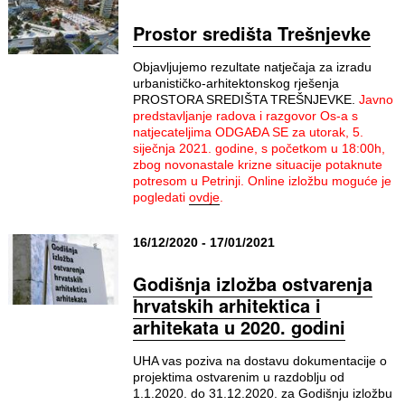
Prostor središta Trešnjevke
Objavljujemo rezultate natječaja za izradu
urbanističko-arhitektonskog rješenja
PROSTORA SREDIŠTA TREŠNJEVKE.
Javno
predstavljanje radova i razgovor Os-a s
natjecateljima
ODGAĐA SE za utorak, 5.
siječnja 2021. godine, s početkom u 18:00h,
zbog novonastale krizne situacije potaknute
potresom u Petrinji.
Online izložbu moguće je
pogledati
ovdje
.
16/12/2020 - 17/01/2021
Godišnja izložba ostvarenja
hrvatskih arhitektica i
arhitekata u 2020. godini
UHA vas poziva na dostavu dokumentacije o
projektima ostvarenim u razdoblju od
1.1.2020. do 31.12.2020. za Godišnju izložbu