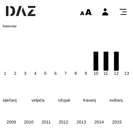
Kalendar
1
2
3
4
5
6
7
8
9
10
11
12
13
siječanj
veljača
ožujak
travanj
svibanj
2009
2010
2011
2012
2013
2014
2015
2