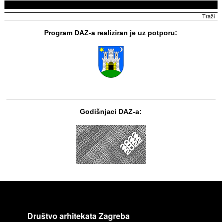
Program DAZ-a realiziran je uz potporu:
Godišnjaci DAZ-a:
Društvo arhitekata Zagreba