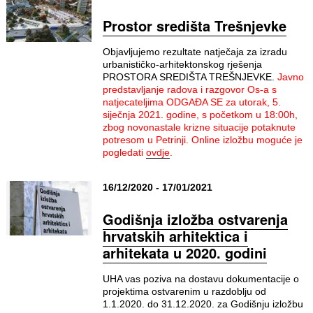
Prostor središta Trešnjevke
Objavljujemo rezultate natječaja za izradu
urbanističko-arhitektonskog rješenja
PROSTORA SREDIŠTA TREŠNJEVKE.
Javno
predstavljanje radova i razgovor Os-a s
natjecateljima
ODGAĐA SE za utorak, 5.
siječnja 2021. godine, s početkom u 18:00h,
zbog novonastale krizne situacije potaknute
potresom u Petrinji.
Online izložbu moguće je
pogledati
ovdje
.
16/12/2020 - 17/01/2021
Godišnja izložba ostvarenja
hrvatskih arhitektica i
arhitekata u 2020. godini
UHA vas poziva na dostavu dokumentacije o
projektima ostvarenim u razdoblju od
1.1.2020. do 31.12.2020. za Godišnju izložbu