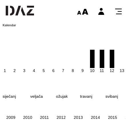
Kalendar
1
2
3
4
5
6
7
8
9
10
11
12
13
siječanj
veljača
ožujak
travanj
svibanj
2009
2010
2011
2012
2013
2014
2015
2