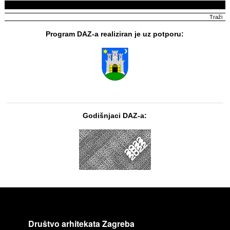
Program DAZ-a realiziran je uz potporu:
Godišnjaci DAZ-a:
Društvo arhitekata Zagreba