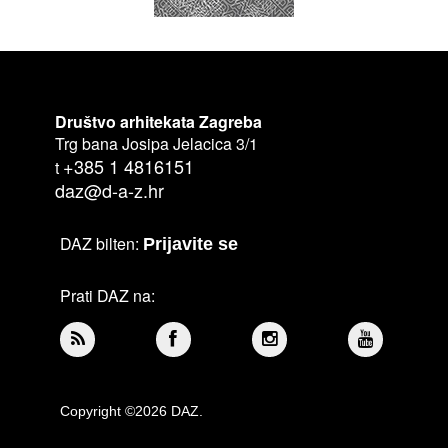
Društvo arhitekata Zagreba
Trg bana Josipa Jelacica 3/1
+385 1 4816151
t
daz@d-a-z.hr
DAZ bilten:
Prijavite se
Prati DAZ na:
Copyright ©2026 DAZ.