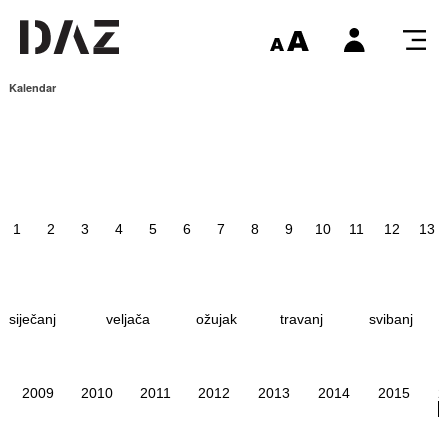
Kalendar
1
2
3
4
5
6
7
8
9
10
11
12
13
siječanj
veljača
ožujak
travanj
svibanj
2009
2010
2011
2012
2013
2014
2015
2