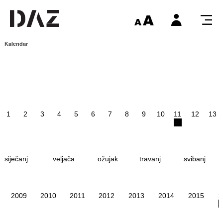
Kalendar
1
2
3
4
5
6
7
8
9
10
11
12
13
siječanj
veljača
ožujak
travanj
svibanj
2009
2010
2011
2012
2013
2014
2015
2