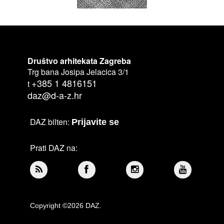
Društvo arhitekata Zagreba
Trg bana Josipa Jelacica 3/1
+385 1 4816151
t
daz@d-a-z.hr
DAZ bilten:
Prijavite se
Prati DAZ na:
Copyright ©2026 DAZ.