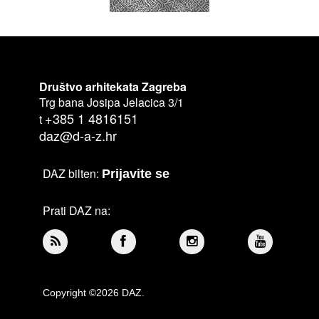
Društvo arhitekata Zagreba
Trg bana Josipa Jelacica 3/1
+385 1 4816151
t
daz@d-a-z.hr
DAZ bilten:
Prijavite se
Prati DAZ na:
Copyright ©2026 DAZ.