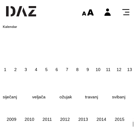
Kalendar
1
2
3
4
5
6
7
8
9
10
11
12
13
siječanj
veljača
ožujak
travanj
svibanj
2009
2010
2011
2012
2013
2014
2015
2