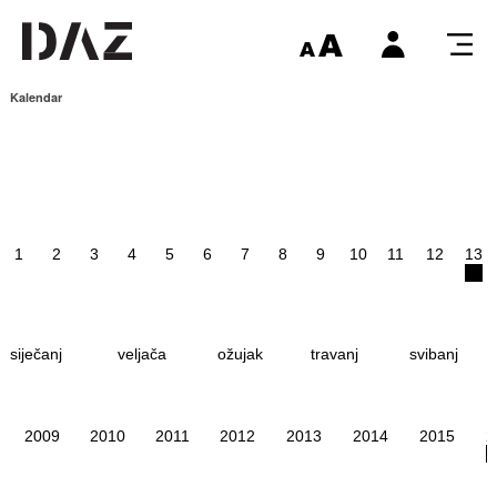
Kalendar
1
2
3
4
5
6
7
8
9
10
11
12
13
siječanj
veljača
ožujak
travanj
svibanj
2009
2010
2011
2012
2013
2014
2015
2