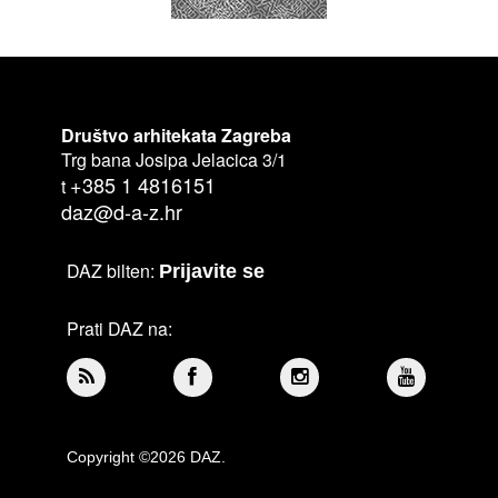
Društvo arhitekata Zagreba
Trg bana Josipa Jelacica 3/1
+385 1 4816151
t
daz@d-a-z.hr
DAZ bilten:
Prijavite se
Prati DAZ na:
Copyright ©2026 DAZ.