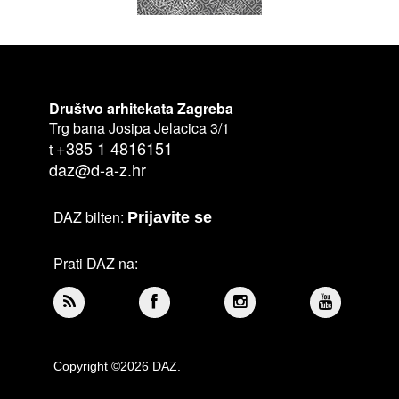
Društvo arhitekata Zagreba
Trg bana Josipa Jelacica 3/1
+385 1 4816151
t
daz@d-a-z.hr
DAZ bilten:
Prijavite se
Prati DAZ na:
Copyright ©2026 DAZ.