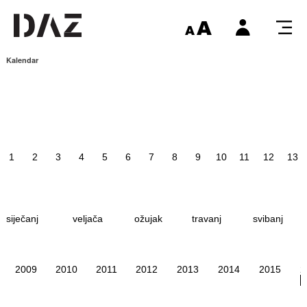
Kalendar
1
2
3
4
5
6
7
8
9
10
11
12
13
siječanj
veljača
ožujak
travanj
svibanj
2009
2010
2011
2012
2013
2014
2015
2