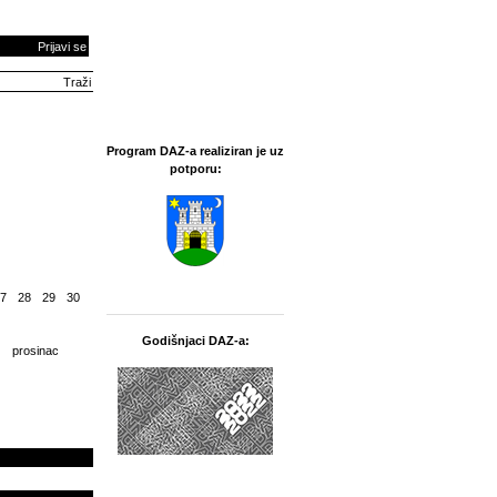
Prijavi se
Program DAZ-a realiziran je uz
potporu:
7
28
29
30
Godišnjaci DAZ-a:
prosinac