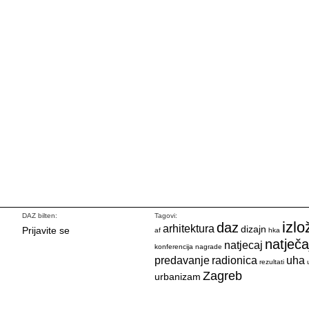
DAZ bilten:
Tagovi:
izlo
daz
arhitektura
dizajn
Prijavite se
af
hka
natječa
natjecaj
konferencija
nagrade
predavanje
radionica
uha
rezultati
Zagreb
urbanizam