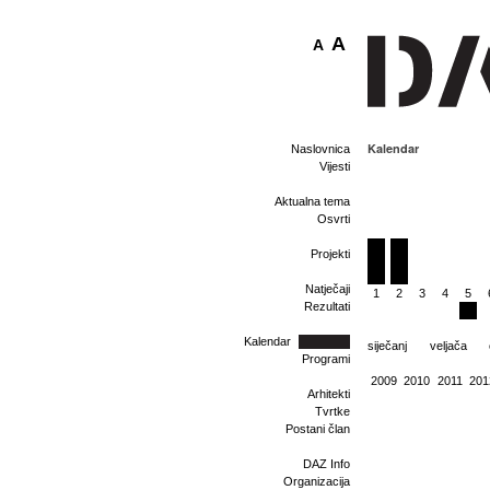
A
A
Kalendar
Naslovnica
Vijesti
Aktualna tema
Osvrti
Projekti
Natječaji
1
2
3
4
5
Rezultati
Kalendar
siječanj
veljača
Programi
2009
2010
2011
201
Arhitekti
Tvrtke
Postani član
DAZ Info
Organizacija