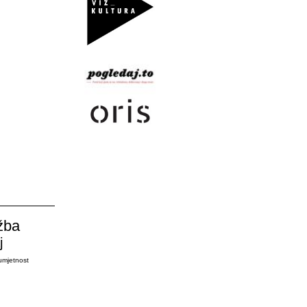
žba
j
umjetnost