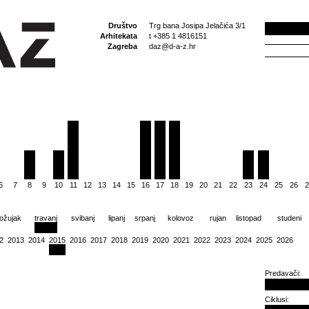
Društvo
Trg bana Josipa Jelačića 3/1
Arhitekata
t +385 1 4816151
Zagreba
daz@d-a-z.hr
6
7
8
9
10
11
12
13
14
15
16
17
18
19
20
21
22
23
24
25
26
2
ožujak
travanj
svibanj
lipanj
srpanj
kolovoz
rujan
listopad
studeni
2
2013
2014
2015
2016
2017
2018
2019
2020
2021
2022
2023
2024
2025
2026
Predavači:
Ciklusi: