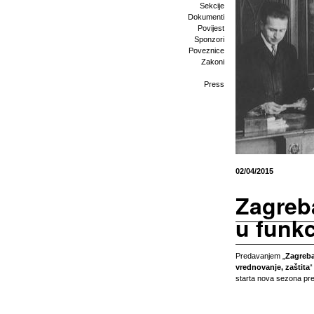
Sekcije
Dokumenti
Povijest
Sponzori
Poveznice
Zakoni
Press
02/04/2015
Zagreba
u funkc
Predavanjem „
Zagrebač
vrednovanje, zaštita
starta nova sezona pre