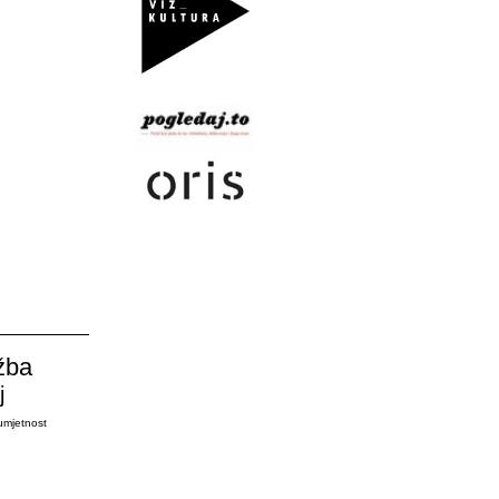
žba
j
umjetnost