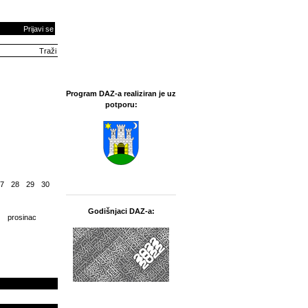
Prijavi se
Program DAZ-a realiziran je uz
potporu:
7
28
29
30
Godišnjaci DAZ-a:
prosinac