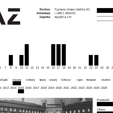
Društvo
Trg bana Josipa Jelačića 3/1
Arhitekata
t +385 1 4816151
Zagreba
daz@d-a-z.hr
6
7
8
9
10
11
12
13
14
15
16
17
18
19
20
21
22
23
24
25
26
2
ožujak
travanj
svibanj
lipanj
srpanj
kolovoz
rujan
listopad
studeni
2
2013
2014
2015
2016
2017
2018
2019
2020
2021
2022
2023
2024
2025
2026
Predavači:
Ciklusi: