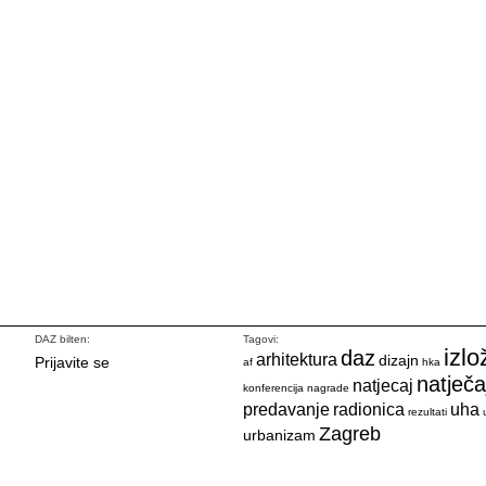
DAZ bilten:
Tagovi:
izlo
daz
arhitektura
dizajn
Prijavite se
af
hka
natječa
natjecaj
konferencija
nagrade
predavanje
radionica
uha
rezultati
Zagreb
urbanizam