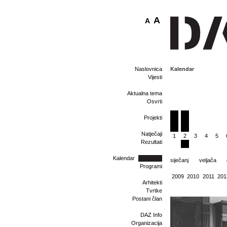
A
A
Kalendar
Naslovnica
Vijesti
Aktualna tema
Osvrti
Projekti
Natječaji
1
2
3
4
5
Rezultati
Kalendar
siječanj
veljača
Programi
2009
2010
2011
201
Arhitekti
Tvrtke
Postani član
DAZ Info
Organizacija