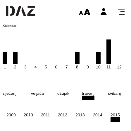
Kalendar
1
2
3
4
5
6
7
8
9
10
11
12
1
siječanj
veljača
ožujak
travanj
svibanj
2009
2010
2011
2012
2013
2014
2015
2