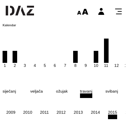
Kalendar
1
2
3
4
5
6
7
8
9
10
11
12
1
siječanj
veljača
ožujak
travanj
svibanj
2009
2010
2011
2012
2013
2014
2015
2