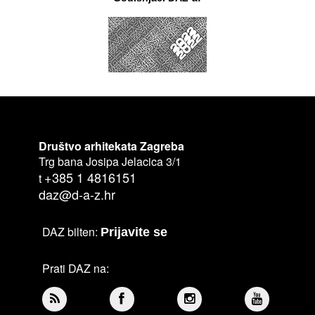
Društvo arhitekata Zagreba
Trg bana Josipa Jelacica 3/1
+385 1 4816151
t
daz@d-a-z.hr
DAZ bilten:
Prijavite se
Prati DAZ na: