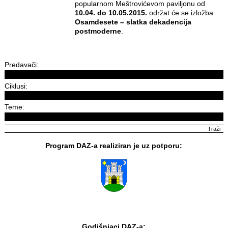
popularnom Meštrovićevom paviljonu od
10.04. do 10.05.2015.
održat će se izložba
Osamdesete – slatka dekadencija
postmoderne
.
Predavači:
Ciklusi:
Teme:
Program DAZ-a realiziran je uz potporu:
Godišnjaci DAZ-a: