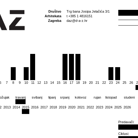
Društvo
Trg bana Josipa Jelačića 3/1
Arhitekata
t +385 1 4816151
Zagreba
daz@d-a-z.hr
6
7
8
9
10
11
12
13
14
15
16
17
18
19
20
21
22
23
24
25
26
2
ožujak
travanj
svibanj
lipanj
srpanj
kolovoz
rujan
listopad
studeni
2
2013
2014
2015
2016
2017
2018
2019
2020
2021
2022
2023
2024
2025
2026
Predavači:
Ciklusi: