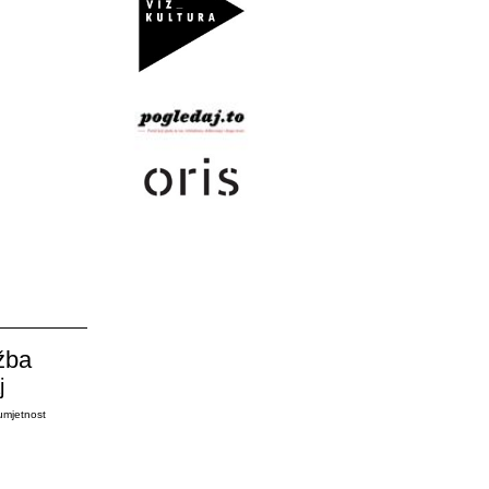
žba
j
umjetnost