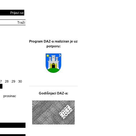
Prijavi se
Program DAZ-a realiziran je uz
potporu:
7
28
29
30
Godišnjaci DAZ-a:
prosinac