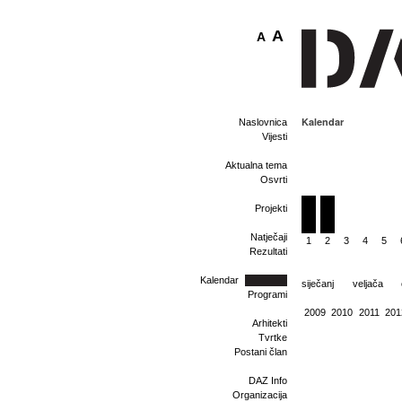
A
A
Kalendar
Naslovnica
Vijesti
Aktualna tema
Osvrti
Projekti
Natječaji
1
2
3
4
5
Rezultati
Kalendar
siječanj
veljača
Programi
2009
2010
2011
201
Arhitekti
Tvrtke
Postani član
DAZ Info
Organizacija