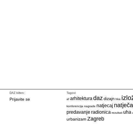
DAZ bilten:
Tagovi:
izlo
daz
arhitektura
dizajn
Prijavite se
af
hka
natječa
natjecaj
konferencija
nagrade
predavanje
radionica
uha
rezultati
Zagreb
urbanizam