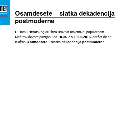
Osamdesete – slatka dekadencija
postmoderne
U Domu Hrvatskog društva likovnih umjetnika, popularnom
Meštrovićevom paviljonu od
10.04. do 10.05.2015.
održat će se
izložba
Osamdesete – slatka dekadencija postmoderne
.