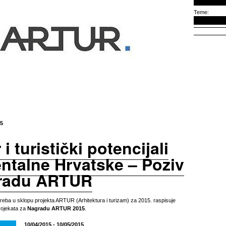
Teme:
15
i turistički potencijali
ntalne Hrvatske – Poziv
radu ARTUR
reba u sklopu projekta ARTUR (Arhitektura i turizam) za 2015. raspisuje
rojekata za
Nagradu ARTUR 2015
.
10/04/2015 - 10/05/2015