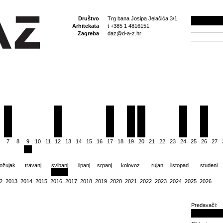
Društvo
Trg bana Josipa Jelačića 3/1
Arhitekata
t +385 1 4816151
Zagreba
daz@d-a-z.hr
7
8
9
10
11
12
13
14
15
16
17
18
19
20
21
22
23
24
25
26
27
ožujak
travanj
svibanj
lipanj
srpanj
kolovoz
rujan
listopad
studeni
2
2013
2014
2015
2016
2017
2018
2019
2020
2021
2022
2023
2024
2025
2026
Predavači: