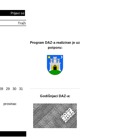
Prijavi se
Program DAZ-a realiziran je uz
potporu:
28
29
30
31
Godišnjaci DAZ-a:
prosinac