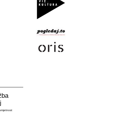
žba
j
umjetnost