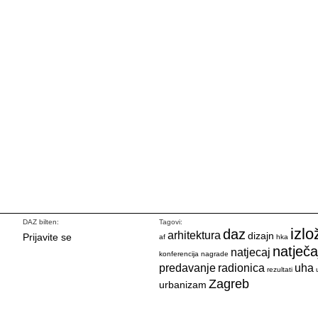
DAZ bilten:
Tagovi:
izlo
daz
arhitektura
dizajn
Prijavite se
af
hka
natječa
natjecaj
konferencija
nagrade
predavanje
radionica
uha
rezultati
Zagreb
urbanizam