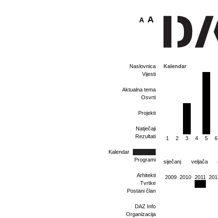
A
A
Kalendar
Naslovnica
Vijesti
Aktualna tema
Osvrti
Projekti
Natječaji
Rezultati
1
2
3
4
5
6
Kalendar
Programi
siječanj
veljača
Arhitekti
2009
2010
2011
201
Tvrtke
Postani član
DAZ Info
Organizacija