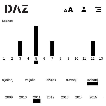
Kalendar
1
2
3
4
5
6
7
8
9
10
11
12
13
siječanj
veljača
ožujak
travanj
svibanj
2009
2010
2011
2012
2013
2014
2015
2