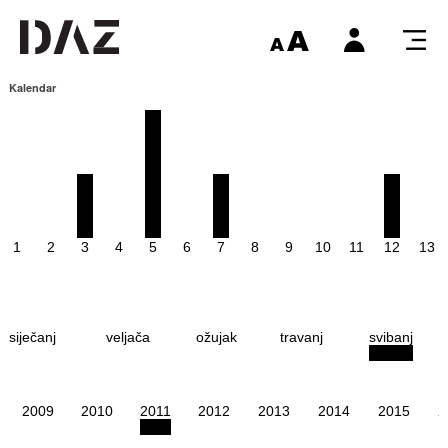
Kalendar
1
2
3
4
5
6
7
8
9
10
11
12
13
siječanj
veljača
ožujak
travanj
svibanj
2009
2010
2011
2012
2013
2014
2015
2