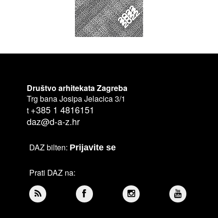
Društvo arhitekata Zagreba
Trg bana Josipa Jelacica 3/1
+385 1 4816151
t
daz@d-a-z.hr
DAZ bilten:
Prijavite se
Prati DAZ na: