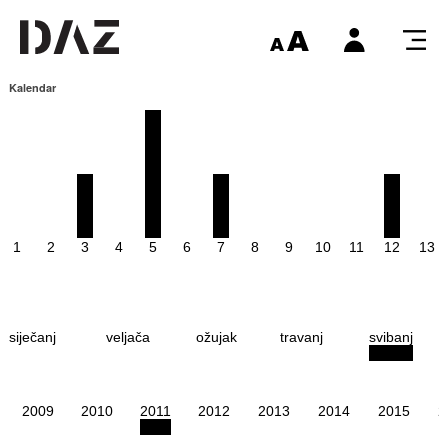
Kalendar
1
2
3
4
5
6
7
8
9
10
11
12
13
siječanj
veljača
ožujak
travanj
svibanj
2009
2010
2011
2012
2013
2014
2015
2