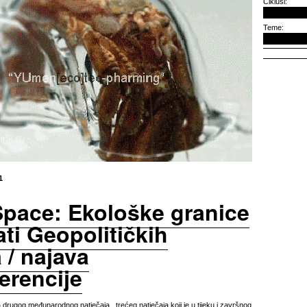
Ciklusi:
Teme:
1
Space: Ekološke granice
tati Geopolitičkih
 / najava
erencije
a drugog međunarodnog natječaja , trećeg natječaja koji je u tijeku i završnog