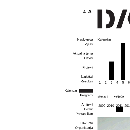
A
A
Kalendar
Naslovnica
Vijesti
Aktualna tema
Osvrti
Projekti
Natječaji
Rezultati
1
2
3
4
5
6
Kalendar
Programi
siječanj
veljača
Arhitekti
2009
2010
2011
201
Tvrtke
Postani član
DAZ Info
Organizacija