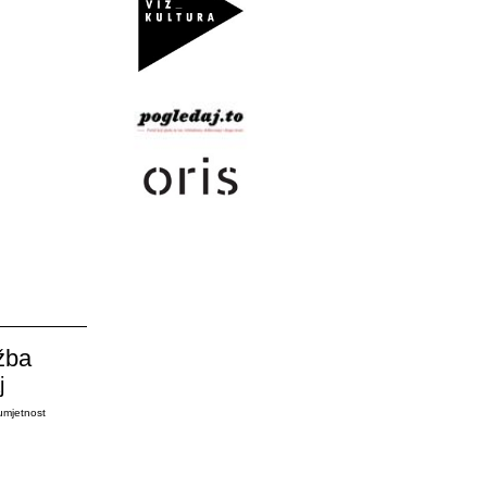
žba
j
umjetnost