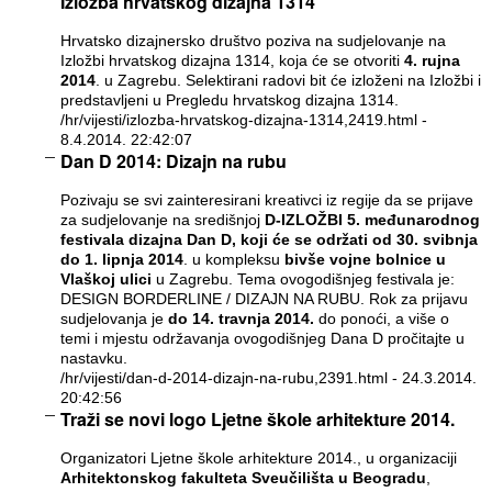
Izložba hrvatskog dizajna 1314
Hrvatsko dizajnersko društvo poziva na sudjelovanje na
Izložbi hrvatskog dizajna 1314, koja će se otvoriti
4. rujna
2014
. u Zagrebu. Selektirani radovi bit će izloženi na Izložbi i
predstavljeni u Pregledu hrvatskog dizajna 1314.
/hr/vijesti/izlozba-hrvatskog-dizajna-1314,2419.html
-
8.4.2014. 22:42:07
Dan D 2014: Dizajn na rubu
Pozivaju se svi zainteresirani kreativci iz regije da se prijave
za sudjelovanje na središnjoj
D-IZLOŽBI 5. međunarodnog
festivala dizajna Dan D, koji će se održati od 30. svibnja
do 1. lipnja 2014
. u kompleksu
bivše vojne bolnice u
Vlaškoj ulici
u Zagrebu. Tema ovogodišnjeg festivala je:
DESIGN BORDERLINE / DIZAJN NA RUBU. Rok za prijavu
sudjelovanja je
do 14. travnja 2014.
do ponoći, a više o
temi i mjestu održavanja ovogodišnjeg Dana D pročitajte u
nastavku.
/hr/vijesti/dan-d-2014-dizajn-na-rubu,2391.html
- 24.3.2014.
20:42:56
Traži se novi logo Ljetne škole arhitekture 2014.
Organizatori Ljetne škole arhitekture 2014., u organizaciji
Arhitektonskog fakulteta Sveučilišta u Beogradu
,