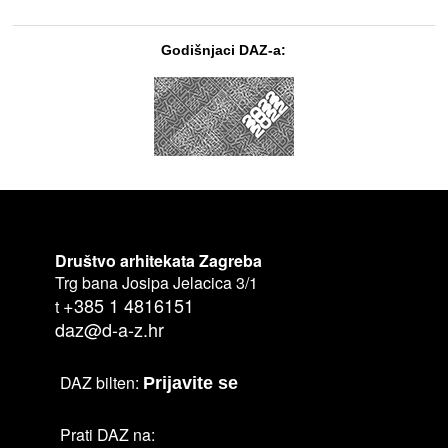
Godišnjaci DAZ-a:
Društvo arhitekata Zagreba
Trg bana Josipa Jelacica 3/1
+385 1 4816151
t
daz@d-a-z.hr
DAZ bilten:
Prijavite se
Prati DAZ na: