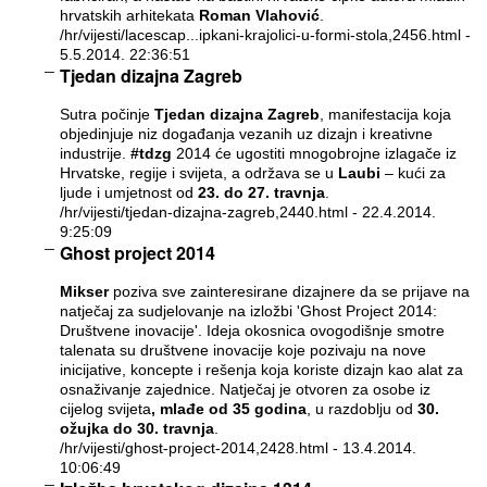
hrvatskih arhitekata
Roman Vlahović
.
/hr/vijesti/lacescap...ipkani-krajolici-u-formi-stola,2456.html
-
5.5.2014. 22:36:51
Tjedan dizajna Zagreb
Sutra počinje
Tjedan dizajna Zagreb
, manifestacija koja
objedinjuje niz događanja vezanih uz dizajn i kreativne
industrije.
#tdzg
2014 će ugostiti mnogobrojne izlagače iz
Hrvatske, regije i svijeta, a održava se u
Laubi
– kući za
ljude i umjetnost od
23. do 27. travnja
.
/hr/vijesti/tjedan-dizajna-zagreb,2440.html
- 22.4.2014.
9:25:09
Ghost project 2014
Mikser
poziva sve zainteresirane dizajnere da se prijave na
natječaj za sudjelovanje na izložbi 'Ghost Project 2014:
Društvene inovacije'. Ideja okosnica ovogodišnje smotre
talenata su društvene inovacije koje pozivaju na nove
inicijative, koncepte i rešenja koja koriste dizajn kao alat za
osnaživanje zajednice. Natječaj je otvoren za osobe iz
cijelog svijeta
, mlađe od 35 godina
, u razdoblju od
30.
ožujka do 30. travnja
.
/hr/vijesti/ghost-project-2014,2428.html
- 13.4.2014.
10:06:49