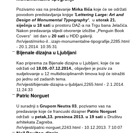
Pozivamo vas na predavanje
Mirka Ilića
koje će se održati
povodom predstavljanja knjige
'Lettering Large: Art and
Design of Monumental Typography'
, u
utorak 21.
siječnja u 18 sati
u prostoru DAZ-a na Trgu bana Jelačića.
Nakon predavanja slijedi otvorenje izložbe „Penguin Book
Covers“ isti dan u
20 sati
u HDD galeriji.
/hr/vijesti/mirko-il...izajn-monumentalne-tipografije,2285.html
- 20.1.2014. 10:35:31
Bijenale dizajna u Ljubljani
Kao priprema za Bijenale dizajna u Ljubljani, koje će se
održati od
18.09.-07.12.2014.
, objavljen je poziv za
sudjelovanje u 12 multidisciplinarnih timova koji će istražiti
po jednu od zadanih tema.
/hr/vijesti/bijenale-dizajna-u-ljubljani,2265.html
- 2.1.2014.
11:24:33
Patric Norguet
U suradnji s
Grupom Neutra 03
, pozivamo vas na
predavanje koje će francuski dizajner
Patric Norguet
održati
u
petak,13. prosinca 2013. u 19 sati
u Društvu
arhitekata Zagreba.
/hr/vijesti/patric-norguet,2243.html
- 10.12.2013. 7:10:07