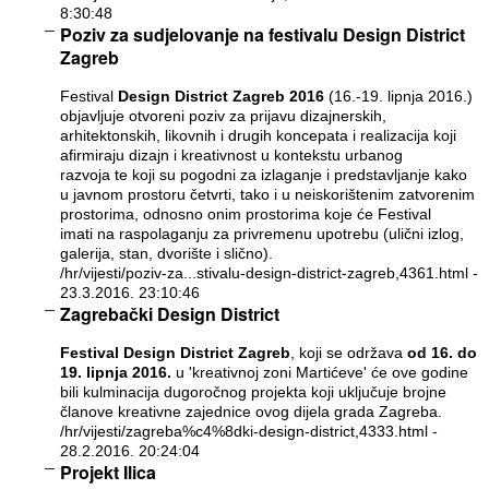
8:30:48
Poziv za sudjelovanje na festivalu Design District
Zagreb
Festival
Design District Zagreb 2016
(16.-19. lipnja 2016.)
objavljuje otvoreni poziv za prijavu dizajnerskih,
arhitektonskih, likovnih i drugih koncepata i realizacija koji
afirmiraju dizajn i kreativnost u kontekstu urbanog
razvoja te koji su pogodni za izlaganje i predstavljanje kako
u javnom prostoru četvrti, tako i u neiskorištenim zatvorenim
prostorima, odnosno onim prostorima koje će Festival
imati na raspolaganju za privremenu upotrebu (ulični izlog,
galerija, stan, dvorište i slično).
/hr/vijesti/poziv-za...stivalu-design-district-zagreb,4361.html
-
23.3.2016. 23:10:46
Zagrebački Design District
Festival Design District Zagreb
, koji se održava
od 16. do
19. lipnja 2016.
u 'kreativnoj zoni Martićeve' će ove godine
bili kulminacija dugoročnog projekta koji uključuje brojne
članove kreativne zajednice ovog dijela grada Zagreba.
/hr/vijesti/zagreba%c4%8dki-design-district,4333.html
-
28.2.2016. 20:24:04
Projekt Ilica