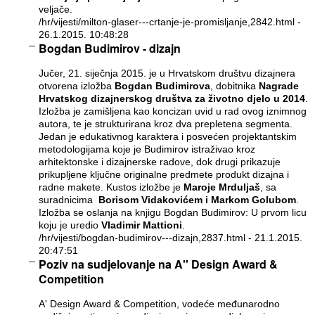
veljače.
/hr/vijesti/milton-glaser---crtanje-je-promisljanje,2842.html
-
26.1.2015. 10:48:28
Bogdan Budimirov - dizajn
Jučer, 21. siječnja 2015. je u Hrvatskom društvu dizajnera
otvorena izložba
Bogdan Budimirova
, dobitnika
Nagrade
Hrvatskog dizajnerskog društva za životno djelo u 2014
.
Izložba je zamišljena kao koncizan uvid u rad ovog iznimnog
autora, te je strukturirana kroz dva prepletena segmenta.
Jedan je edukativnog karaktera i posvećen projektantskim
metodologijama koje je Budimirov istraživao kroz
arhitektonske i dizajnerske radove, dok drugi prikazuje
prikupljene ključne originalne predmete produkt dizajna i
radne makete. Kustos izložbe je
Maroje Mrduljaš
, sa
suradnicima
Borisom Vidakovićem i Markom Golubom
.
Izložba se oslanja na knjigu Bogdan Budimirov: U prvom licu
koju je uredio
Vladimir Mattioni
.
/hr/vijesti/bogdan-budimirov---dizajn,2837.html
- 21.1.2015.
20:47:51
Poziv na sudjelovanje na A'' Design Award &
Competition
A' Design Award & Competition, vodeće međunarodno