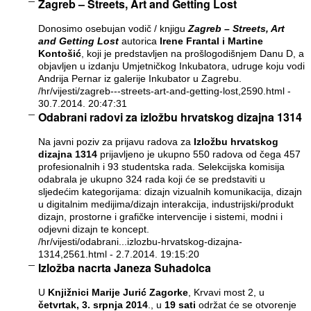
Zagreb – Streets, Art and Getting Lost
Donosimo osebujan vodič / knjigu
Zagreb – Streets, Art
and Getting Lost
autorica
Irene Frantal i Martine
Kontošić
, koji je predstavljen na prošlogodišnjem Danu D, a
objavljen u izdanju Umjetničkog Inkubatora, udruge koju vodi
Andrija Pernar iz galerije Inkubator u Zagrebu.
/hr/vijesti/zagreb---streets-art-and-getting-lost,2590.html
-
30.7.2014. 20:47:31
Odabrani radovi za izložbu hrvatskog dizajna 1314
Na javni poziv za prijavu radova za
Izložbu hrvatskog
dizajna 1314
prijavljeno je ukupno 550 radova od čega 457
profesionalnih i 93 studentska rada. Selekcijska komisija
odabrala je ukupno 324 rada koji će se predstaviti u
sljedećim kategorijama: dizajn vizualnih komunikacija, dizajn
u digitalnim medijima/dizajn interakcija, industrijski/produkt
dizajn, prostorne i grafičke intervencije i sistemi, modni i
odjevni dizajn te koncept.
/hr/vijesti/odabrani...izlozbu-hrvatskog-dizajna-
1314,2561.html
- 2.7.2014. 19:15:20
Izložba nacrta Janeza Suhadolca
U
Knjižnici Marije Jurić Zagorke
, Krvavi most 2, u
četvrtak, 3. srpnja 2014
., u
19 sati
održat će se otvorenje