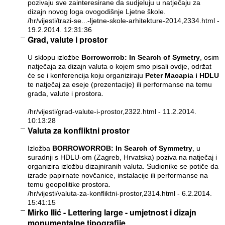
pozivaju sve zainteresirane da sudjeluju u natječaju za
dizajn novog loga ovogodišnje Ljetne škole.
/hr/vijesti/trazi-se...-ljetne-skole-arhitekture-2014,2334.html
-
19.2.2014. 12:31:36
Grad, valute i prostor
U sklopu izložbe
Borroworrob: In Search of Symetry
, osim
natječaja za dizajn valuta o kojem smo pisali
ovdje
, održat
će se i konferencija koju organiziraju
Peter Macapia i HDLU
te natječaj za eseje (prezentacije) ili performanse na temu
grada, valute i prostora.
/hr/vijesti/grad-valute-i-prostor,2322.html
- 11.2.2014.
10:13:28
Valuta za konfliktni prostor
Izložba
BORROWORROB: In Search of Symmetry
, u
suradnji s HDLU-om (Zagreb, Hrvatska) poziva na natječaj i
organizira izložbu dizajniranih valuta. Sudionike se potiče da
izrade papirnate novčanice, instalacije ili performanse na
temu geopolitike prostora.
/hr/vijesti/valuta-za-konfliktni-prostor,2314.html
- 6.2.2014.
15:41:15
Mirko Ilić - Lettering large - umjetnost i dizajn
monumentalne tipografije