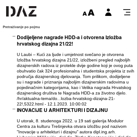
Pretraživanje po pojmu
Dodijeljene nagrade HDD-a i otvorena Izložba
hrvatskog dizajna 21/22!
U Laubi – Kući za ljude i umjetnost svečano je otvorena
Izložba hrvatskog dizajna 21/22, izložbeni pregled najboljih
dizajnerskih radova iz protekle dvije godine koji je ovog puta
obuhvatio čak 324 profesionalna i studentska projekta iz svih
područja dizajnerskog djelovanja. Tom prilikom, dodijeljene
su i nagrade i priznanja najboljim dizajnerskim radovima u
pojedinačnim kategorijama, kao i Velika nagrada Hrvatskog
dizajnerskog društva te Nagrada HDD-a za životno djelo.
/hr/aktualna-tema/do...lozba-hrvatskog-dizajna-21-
22!,5322.html
- 12.1.2023. 10:00:02
INOVACIJE U ARHITEKTURI I DIZAJNU
U utorak, 8. studenoga 2022. u 19 sati galerija Modulor
Centra za kulturu Trešnjevka otvara izložbu pod nazivom
"Inovacije u arhitekturi i dizajnu" autora dipl.ing.arh.