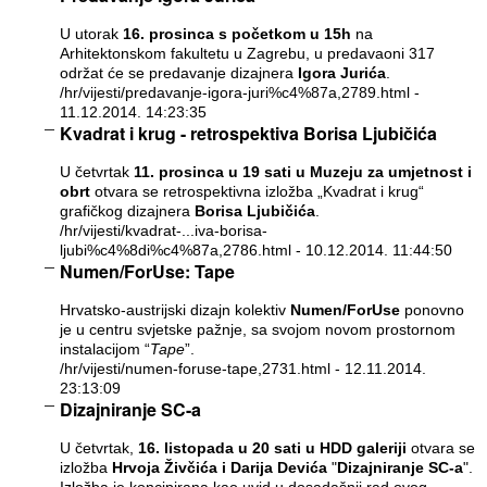
U utorak
16. prosinca s početkom u 15h
na
Arhitektonskom fakultetu u Zagrebu, u predavaoni 317
održat će se predavanje dizajnera
Igora Jurića
.
/hr/vijesti/predavanje-igora-juri%c4%87a,2789.html
-
11.12.2014. 14:23:35
Kvadrat i krug - retrospektiva Borisa Ljubičića
U četvrtak
11. prosinca u 19 sati u Muzeju za umjetnost i
obrt
otvara se retrospektivna izložba „Kvadrat i krug“
grafičkog dizajnera
Borisa Ljubičića
.
/hr/vijesti/kvadrat-...iva-borisa-
ljubi%c4%8di%c4%87a,2786.html
- 10.12.2014. 11:44:50
Numen/ForUse: Tape
Hrvatsko-austrijski dizajn kolektiv
Numen/ForUse
ponovno
je u centru svjetske pažnje, sa svojom novom prostornom
instalacijom “
Tape
”.
/hr/vijesti/numen-foruse-tape,2731.html
- 12.11.2014.
23:13:09
Dizajniranje SC-a
U četvrtak,
16. listopada u 20 sati u HDD galeriji
otvara se
izložba
Hrvoja Živčića i Darija Devića
"
Dizajniranje SC-a
".