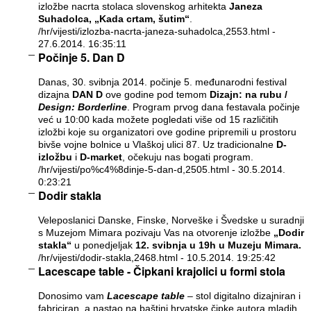
izložbe nacrta stolaca slovenskog arhitekta
Janeza
Suhadolca, „Kada crtam, šutim“
.
/hr/vijesti/izlozba-nacrta-janeza-suhadolca,2553.html
-
27.6.2014. 16:35:11
Počinje 5. Dan D
Danas, 30. svibnja 2014. počinje 5. međunarodni festival
dizajna
DAN D
ove godine pod temom
Dizajn: na rubu /
Design: Borderline
. Program prvog dana festavala počinje
već u 10:00 kada možete pogledati više od 15 različitih
izložbi koje su organizatori ove godine pripremili u prostoru
bivše vojne bolnice u Vlaškoj ulici 87. Uz tradicionalne
D-
izložbu
i
D-market
, očekuju nas bogati program.
/hr/vijesti/po%c4%8dinje-5-dan-d,2505.html
- 30.5.2014.
0:23:21
Dodir stakla
Veleposlanici Danske, Finske, Norveške i Švedske u suradnji
s Muzejom Mimara pozivaju Vas na otvorenje izložbe
„Dodir
stakla“
u ponedjeljak
12. svibnja u 19h u Muzeju Mimara.
/hr/vijesti/dodir-stakla,2468.html
- 10.5.2014. 19:25:42
Lacescape table - Čipkani krajolici u formi stola
Donosimo vam
Lacescape table
– stol digitalno dizajniran i
fabriciran, a nastao na baštini hrvatske čipke autora mladih