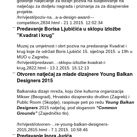
godišnje natjecanje za dizajn poziva na sudjelovanje na
natječaju za dodjelu nagrada i priznanja za za dizajnerske
projekte.
/hr/vijesti/poziv-na...a-a-design-award---
competition,2834.html
- 21.1.2015. 12:02:34
Predavanje Borisa Ljubičića u sklopu izložbe
"Kvadrat i krug"
Muzej za umjetnost i obrt poziva na predavanje Kvadrat i
krug koje će održati Boris Ljubičić 15. siječnja 2015. u 19h u
MUO u Zagrebu.
/hr/vijesti/predavan...-sklopu-izlozbe-kvadrat-i-
krug,2822.html
- 13.1.2015. 15:12:13
Otvoren natječaj za mlade dizajnere Young Balkan
Designers 2015
Balkanska dizajn mreža, koju čine kulturna organizacija
Mikser (Beograd), Hrvatsko dizajnersko društvo (Zagreb) i
Public Room (Skoplje), raspisuje peti po redu
Young Balkan
Designers
2015 natječaj, pod sloganom
“Common
Grounds”
(Zajedničko tlo).
/hr/vijesti/otvoren-...re-young-balkan-designers-
2015,2815.html
- 7.1.2015. 10:58:46
Predavanje Igora Jurića