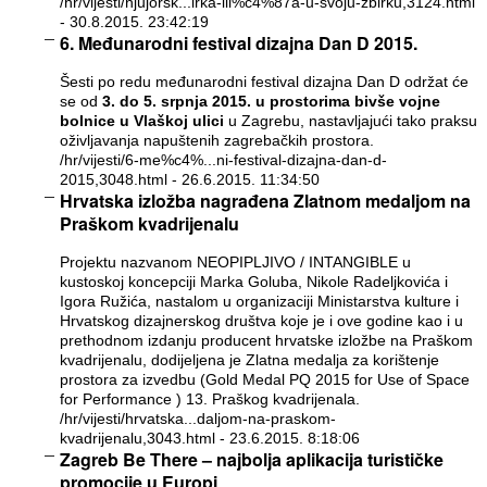
/hr/vijesti/njujorsk...irka-ili%c4%87a-u-svoju-zbirku,3124.html
- 30.8.2015. 23:42:19
6. Međunarodni festival dizajna Dan D 2015.
Šesti po redu međunarodni festival dizajna Dan D održat će
se od
3. do 5. srpnja 2015. u prostorima bivše vojne
bolnice u Vlaškoj ulici
u Zagrebu, nastavljajući tako praksu
oživljavanja napuštenih zagrebačkih prostora.
/hr/vijesti/6-me%c4%...ni-festival-dizajna-dan-d-
2015,3048.html
- 26.6.2015. 11:34:50
Hrvatska izložba nagrađena Zlatnom medaljom na
Praškom kvadrijenalu
Projektu nazvanom NEOPIPLJIVO / INTANGIBLE u
kustoskoj koncepciji Marka Goluba, Nikole Radeljkovića i
Igora Ružića, nastalom u organizaciji Ministarstva kulture i
Hrvatskog dizajnerskog društva koje je i ove godine kao i u
prethodnom izdanju producent hrvatske izložbe na Praškom
kvadrijenalu, dodijeljena je Zlatna medalja za korištenje
prostora za izvedbu (Gold Medal PQ 2015 for Use of Space
for Performance ) 13. Praškog kvadrijenala.
/hr/vijesti/hrvatska...daljom-na-praskom-
kvadrijenalu,3043.html
- 23.6.2015. 8:18:06
Zagreb Be There – najbolja aplikacija turističke
promocije u Europi