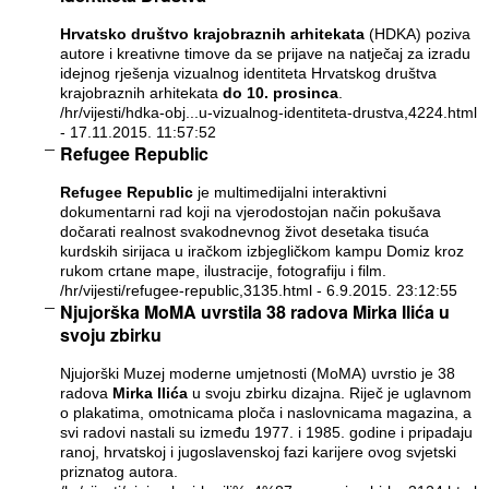
Hrvatsko društvo krajobraznih arhitekata
(HDKA) poziva
autore i kreativne timove da se prijave na natječaj za izradu
idejnog rješenja vizualnog identiteta Hrvatskog društva
krajobraznih arhitekata
do 10. prosinca
.
/hr/vijesti/hdka-obj...u-vizualnog-identiteta-drustva,4224.html
- 17.11.2015. 11:57:52
Refugee Republic
Refugee Republic
je multimedijalni interaktivni
dokumentarni rad koji na vjerodostojan način pokušava
dočarati realnost svakodnevnog život desetaka tisuća
kurdskih sirijaca u iračkom izbjegličkom kampu Domiz kroz
rukom crtane mape, ilustracije, fotografiju i film.
/hr/vijesti/refugee-republic,3135.html
- 6.9.2015. 23:12:55
Njujorška MoMA uvrstila 38 radova Mirka Ilića u
svoju zbirku
Njujorški Muzej moderne umjetnosti (MoMA) uvrstio je 38
radova
Mirka Ilića
u svoju zbirku dizajna. Riječ je uglavnom
o plakatima, omotnicama ploča i naslovnicama magazina, a
svi radovi nastali su između 1977. i 1985. godine i pripadaju
ranoj, hrvatskoj i jugoslavenskoj fazi karijere ovog svjetski
priznatog autora.