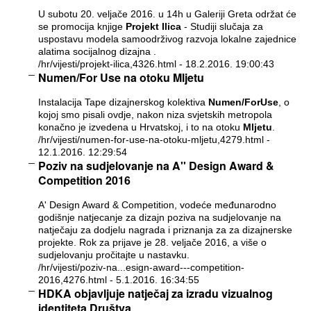
U subotu 20. veljače 2016. u 14h u Galeriji Greta održat će
se promocija knjige
Projekt Ilica
- Studiji slučaja za
uspostavu modela samoodrživog razvoja lokalne zajednice
alatima socijalnog dizajna .
/hr/vijesti/projekt-ilica,4326.html
- 18.2.2016. 19:00:43
Numen/For Use na otoku Mljetu
Instalacija Tape dizajnerskog kolektiva
Numen/ForUse
, o
kojoj smo pisali
ovdje
, nakon niza svjetskih metropola
konačno je izvedena u Hrvatskoj, i to na otoku
Mljetu
.
/hr/vijesti/numen-for-use-na-otoku-mljetu,4279.html
-
12.1.2016. 12:29:54
Poziv na sudjelovanje na A'' Design Award &
Competition 2016
A' Design Award & Competition, vodeće međunarodno
godišnje natjecanje za dizajn poziva na sudjelovanje na
natječaju za dodjelu nagrada i priznanja za za dizajnerske
projekte. Rok za prijave je 28. veljače 2016, a više o
sudjelovanju pročitajte u nastavku.
/hr/vijesti/poziv-na...esign-award---competition-
2016,4276.html
- 5.1.2016. 16:34:55
HDKA objavljuje natječaj za izradu vizualnog
identiteta Društva