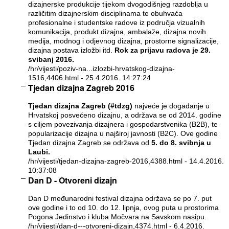
dizajnerske produkcije tijekom dvogodišnjeg razdoblja u
različitim dizajnerskim disciplinama te obuhvaća
profesionalne i studentske radove iz područja vizualnih
komunikacija, produkt dizajna, ambalaže, dizajna novih
medija, modnog i odjevnog dizajna, prostorne signalizacije,
dizajna postava izložbi itd.
Rok za prijavu radova je 29.
svibanj 2016.
/hr/vijesti/poziv-na...izlozbi-hrvatskog-dizajna-
1516,4406.html
- 25.4.2016. 14:27:24
Tjedan dizajna Zagreb 2016
Tjedan dizajna Zagreb (#tdzg)
najveće je događanje u
Hrvatskoj posvećeno dizajnu, a održava se od 2014. godine
s ciljem povezivanja dizajnera i gospodarstvenika (B2B), te
popularizacije dizajna u najširoj javnosti (B2C). Ove godine
Tjedan dizajna Zagreb se održava od
5. do 8. svibnja u
Laubi.
/hr/vijesti/tjedan-dizajna-zagreb-2016,4388.html
- 14.4.2016.
10:37:08
Dan D - Otvoreni dizajn
Dan D međunarodni festival dizajna održava se po 7. put
ove godine i to od 10. do 12. lipnja, ovog puta u prostorima
Pogona Jedinstvo i kluba Močvara na Savskom nasipu.
/hr/vijesti/dan-d---otvoreni-dizajn,4374.html
- 6.4.2016.