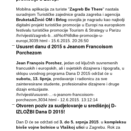
Mobilna aplikacija za turiste "
Zagreb Be There
" nastala
suradnjom Turističke zajednice grada zagreba i agencija
Bruketa&Žinić OM i Brlog
osvojila je nagradu kao najbolji
digitalni projekt turističke promocije u Europi na europskom
festivalu turističke promocije Tourism & Strategy u Parizu
/hr/vijesti/zagreb-b...sti%c4%8dke-promocije-u-
europi,3039.html
- 15.6.2015. 20:26:50
Ususret danu d 2015 s Jeanom Francoisom
Porchezom
Jean François Porchez
, jedan od ključnih suvremenih
francuskih i europskih, ali i svjetskih dizajnera i tipografa, u
sklopu uvodnog programa Dana D 2015 održat će u
subotu, 13. lipnja
, predavanje i radionicu za sve
zainteresirane studente, profesionalne dizajnere i druge
dizajn entuzijaste.
/hr/vijesti/ususret-...-s-jeanom-francoisom-
porchezom,3034.html
- 12.6.2015. 13:12:14
Otvoren poziv za sudjelovanje u središnjoj D-
IZLOŽBI Dana D 2015!
Dan D će se održati od
3. do 5. srpnja 2015
. u
kompleksu
bivše vojne bolnice u Vlaškoj ulici
u Zagrebu. Rok za