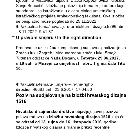
Ljubomira Miščevića, dipl.diz. Zlatka Kapetanovića i dipl.diz.
Sanje Bencetić. Izložba je prikaz triju tema troje autora koje
su odabrali za istraživanje u okviru Malog umjetničkog
istraživačkog projekta Arhitektonskog fakulteta. Ova izložba
se besplatno može pogledati do 25.11.2022.
/hr/aktualna-tema/inovacije-u-arhitekturi-i-dizajnu,5296.html
- 8.11.2022. 9:41:57
U pravom smjeru / In the right direction
Predavanje uz izložbu kompleksnog sustava signalizacije za
Zračnu luku Zagreb i Međunarodnu zračnu luku
Franjo
Tuđman
održat će
Nada Dogan
, u
četvrtak 29.06.2017
,
u
18 sati
, u
Muzeju za umjetnost i obrt, Trg maršala Tita
10.
/hr/aktualna-tema/u-...mjeru---in-the-right-
direction,4668.html
- 23.6.2017. 17:04:50
Poziv na sudjelovanje na Izložbi hrvatskog dizajna
1516
Hrvatsko dizajnersko društvo
objavljuje javni poziv za
prijavu radova na
Izložbu hrvatskog dizajna 1516
koja će
se održati od
13. rujna do 16. listopada 2016
. godine.
Izložba hrvatskog dizajna žirirani je prikaz recentne