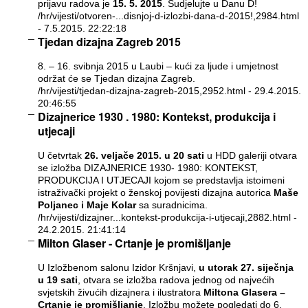
prijavu radova je
15. 5. 2015
. Sudjelujte u Danu D!
/hr/vijesti/otvoren-...disnjoj-d-izlozbi-dana-d-2015!,2984.html
- 7.5.2015. 22:22:18
Tjedan dizajna Zagreb 2015
8. – 16. svibnja 2015 u Laubi – kući za ljude i umjetnost
održat će se Tjedan dizajna Zagreb.
/hr/vijesti/tjedan-dizajna-zagreb-2015,2952.html
- 29.4.2015.
20:46:55
Dizajnerice 1930 . 1980: Kontekst, produkcija i
utjecaji
U četvrtak
26. veljače 2015. u 20 sati
u HDD galeriji otvara
se izložba DIZAJNERICE 1930- 1980: KONTEKST,
PRODUKCIJA I UTJECAJI kojom se predstavlja istoimeni
istraživački projekt o ženskoj povijesti dizajna autorica
Maše
Poljanec i Maje Kolar
sa suradnicima.
/hr/vijesti/dizajner...kontekst-produkcija-i-utjecaji,2882.html
-
24.2.2015. 21:41:14
Milton Glaser - Crtanje je promišljanje
U Izložbenom salonu Izidor Kršnjavi,
u utorak 27. siječnja
u 19 sati
, otvara se izložba radova jednog od najvećih
svjetskih živućih dizajnera i ilustratora
Miltona Glasera –
Crtanje je promišljanje
. Izložbu možete pogledati do 6.