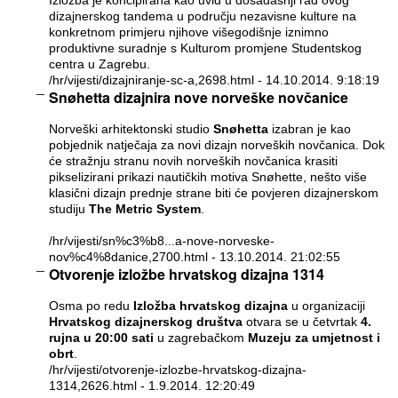
Izložba je koncipirana kao uvid u dosadašnji rad ovog
dizajnerskog tandema u području nezavisne kulture na
konkretnom primjeru njihove višegodišnje iznimno
produktivne suradnje s Kulturom promjene Studentskog
centra u Zagrebu.
/hr/vijesti/dizajniranje-sc-a,2698.html
- 14.10.2014. 9:18:19
Snøhetta dizajnira nove norveške novčanice
Norveški arhitektonski studio
Snøhetta
izabran je kao
pobjednik natječaja za novi dizajn norveških novčanica. Dok
će stražnju stranu novih norveških novčanica krasiti
pikselizirani prikazi nautičkih motiva Snøhette, nešto više
klasični dizajn prednje strane biti će povjeren dizajnerskom
studiju
The Metric System
.
/hr/vijesti/sn%c3%b8...a-nove-norveske-
nov%c4%8danice,2700.html
- 13.10.2014. 21:02:55
Otvorenje izložbe hrvatskog dizajna 1314
Osma po redu
Izložba hrvatskog dizajna
u organizaciji
Hrvatskog dizajnerskog društva
otvara se u četvrtak
4.
rujna u 20:00 sati
u zagrebačkom
Muzeju za umjetnost i
obrt
.
/hr/vijesti/otvorenje-izlozbe-hrvatskog-dizajna-
1314,2626.html
- 1.9.2014. 12:20:49