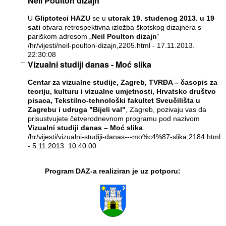
Neil Poulton dizajn
U
Gliptoteci HAZU
se u
utorak 19. studenog 2013. u 19
sati
otvara retrospektivna izložba škotskog dizajnera s
pariškom adresom „
Neil Poulton dizajn
“
/hr/vijesti/neil-poulton-dizajn,2205.html
- 17.11.2013.
22:30:08
Vizualni studiji danas - Moć slika
Centar za vizualne studije, Zagreb, TVRĐA – časopis za
teoriju, kulturu i vizualne umjetnosti, Hrvatsko društvo
pisaca, Tekstilno-tehnološki fakultet Sveučilišta u
Zagrebu i udruga "Bijeli val"
, Zagreb, pozivaju vas da
prisustvujete četverodnevnom programu pod nazivom
Vizualni studiji danas – Moć slika
.
/hr/vijesti/vizualni-studiji-danas---mo%c4%87-slika,2184.html
- 5.11.2013. 10:40:00
Program DAZ-a realiziran je uz potporu: