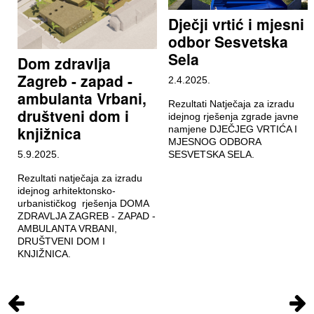
Dječji vrtić i mjesni
odbor Sesvetska
Sela
Dom zdravlja
Zagreb - zapad -
2.4.2025.
ambulanta Vrbani,
Rezultati Natječaja za izradu
društveni dom i
idejnog rješenja zgrade javne
knjižnica
namjene DJEČJEG VRTIĆA I
MJESNOG ODBORA
5.9.2025.
SESVETSKA SELA.
Rezultati natječaja za izradu
idejnog arhitektonsko-
urbanističkog rješenja DOMA
ZDRAVLJA ZAGREB - ZAPAD -
AMBULANTA VRBANI,
DRUŠTVENI DOM I
KNJIŽNICA.