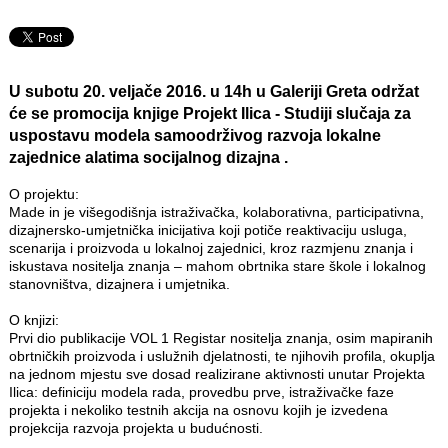
U subotu 20. veljače 2016. u 14h u Galeriji Greta održat
će se promocija knjige
Projekt Ilica
- Studiji slučaja za
uspostavu modela samoodrživog razvoja lokalne
zajednice alatima socijalnog dizajna .
O projektu:
Made in je višegodišnja istraživačka, kolaborativna, participativna,
dizajnersko-umjetnička inicijativa koji potiče reaktivaciju usluga,
scenarija i proizvoda u lokalnoj zajednici, kroz razmjenu znanja i
iskustava nositelja znanja – mahom obrtnika stare škole i lokalnog
stanovništva, dizajnera i umjetnika.
O knjizi:
Prvi dio publikacije VOL 1 Registar nositelja znanja, osim mapiranih
obrtničkih proizvoda i uslužnih djelatnosti, te njihovih profila, okuplja
na jednom mjestu sve dosad realizirane aktivnosti unutar Projekta
Ilica: definiciju modela rada, provedbu prve, istraživačke faze
projekta i nekoliko testnih akcija na osnovu kojih je izvedena
projekcija razvoja projekta u budućnosti.