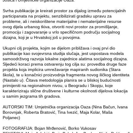
Josića i Umjetničke organizacije Oaza.
Svrha publikacije je kreirati prostor za dijalog između potencijalnih
participanata na projektu, senzibilizirati gradsku upravu za
probleme, ali i neiskorištene materijalne i nematerijalne resurse
ovog dijela urbanog tkiva, otvoriti novi prostor za promišljanje,
promociju i zagovaranje u vrlo specifičnom području socijalnog
dizajna, koji je u Hrvatskoj još u povojima.
Ukupni cilj projekta, kojim se dijelom približava i ovaj prvi dio
publikacije kao svojevrsna studija slučaja, jest uspostava modela
samoodrživog razvoja lokalne zajednice alatima socijalnog dizajna.
Sljedeći koraci prema ostvarenju tog cilja su: provedba druge faze
projekta koja implicira umrežavanje mapiranih sudionika (Stara
škola), te u konačnici proizvodnja fragmenta novog iličkog identiteta
(Nastalo u). Čitava metodologija planira se u bliskoj budućnosti
primijeniti na regionalnom nivou, u Beogradu i Skopju, koje
karakteriziraju slične društvene i kulturne okolnosti dijelova lokacija
u samim jezgrama tih gradova.
AUTORSKI TIM: Umjetnička organizacija Oaza (Nina Bačun, Ivana
Borovnjak, Roberta Bratović, Tina Ivezić, Maja Kolar, Maša
Poljanec)
FOTOGRAFIJA: Bojan Mrđenović, Borko Vukosav