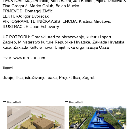
TEKSTOVI: Maja Arčabić, Boris Bakal, Jan Boelen, Aljoša Dekleva &
Tina Gregorič, Marko Golub, Bojan Mucko
PRIJEVOD: Domagoj Živčić
LEKTURA: Igor Dvoršćak
PIKTOGRAMI, TEHNIČKA ASISTENCIJA: Kristina Mirošević
ILUSTRACIJE: Juan Echeverry
UZ POTPORU: Gradski ured za obrazovanje, kulturu i sport
Zagreb, Ministarstvo kulture Republike Hrvatske, Zaklada Hrvatska
kuća, Zaklada Kultura nova, Umjetnička organizacija Oaza
izvor:
www.o-a-z-a.com
Tagovi
dizajn
,
Ilica
,
istraživanje
,
oaza
,
Projekt Ilica
,
Zagreb
Rezultati
Rezultati