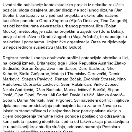
Uvodni dio publikacije kontekstualizira projekt iz nekoliko različitih
pozicija: uloga dizajnera unutar discipline socijalnog dizajna (Jan
Boelen), participativna vrijednost projekta u okviru alternativne
turističke ponude u Gradu Zagrebu (Aljoša Dekleva, Tina Gregorič),
razlozi kontinuirane devastacije urbanog prostora Ilice (Bojan
Mucko), metodologije rada na projektima zajednice (Boris Bakal),
povijest obrtništva u Gradu Zagrebu (Maja Arčabić), te naposlijetku
razlozima i potrebama Umjetničke organizacije Oaza za djelovanje
u neposrednom susjedstvu (Marko Golub).
Registar nositelj znanja obuhvaća profile i potencijale obrtnika u Ilici,
na lokaciji između Britanskog trga i Ulice Republike Austrije: Zlatko
Budiselić, Goran Žugić, Zvonimir Balcer, Đuro Bashota, Niko
Kuharić, Stella Gašparac, Mateja i Thomislav Cerovečki, Damir
Marković, Stjepan Pavlović, Renato Bočak, Zvonimir Strašek, Nino
Radulović, Dubravko Lacković, Sven Rakitničan, Vinko Zvošec,
Nikola Andrijević, Džan Bashota, Marica Ivičević-Barišić, Stipan
Josić, Gjon Gjoni, Enver i Ali Gadaf, David Lušičić, Alenka Antolić‒
Soban, Damir Mehkek, Ivan Prgomet. Svi navedeni obrtnici i njihove
djelatnostima predstavljaju potencijalnu bazu za umrežavanje sa
lokalnim stanovništvom i dizajnerima kroz participativne akcije s
ciljem obogaćenja trenutne Iličke ponude i posljedično održavanja
kontinuiteta njezinog identiteta. Jedna od takvih akcija predstavljena
je u publikaciji kroz studiju slučaja, odnosno suradnju Postolara