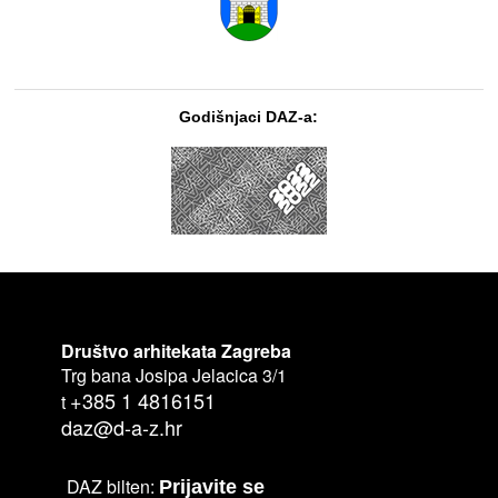
Godišnjaci DAZ-a:
Društvo arhitekata Zagreba
Trg bana Josipa Jelacica 3/1
+385 1 4816151
t
daz@d-a-z.hr
DAZ bilten:
Prijavite se