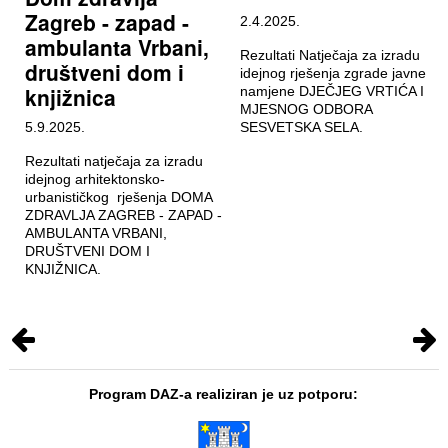
Zagreb - zapad -
2.4.2025.
ambulanta Vrbani,
Rezultati Natječaja za izradu
društveni dom i
idejnog rješenja zgrade javne
knjižnica
namjene DJEČJEG VRTIĆA I
MJESNOG ODBORA
5.9.2025.
SESVETSKA SELA.
Rezultati natječaja za izradu
idejnog arhitektonsko-
urbanističkog rješenja DOMA
ZDRAVLJA ZAGREB - ZAPAD -
AMBULANTA VRBANI,
DRUŠTVENI DOM I
KNJIŽNICA.
Program DAZ-a realiziran je uz potporu: