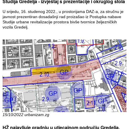
Studija Gredelja - izvještaj s prezentacije i okruglog stola
U srijedu, 16. studenog 2022., u prostorijama DAZ-a, za stručnu je
javnost prezentiran dosadašnji rad proizašao iz Postupka nabave
Studije urbane revitalizacije prostora bivše tvornice željezničkih
vozila Gredelj.
15/10/2022 urbanizam.zg
HŽ najavljuje gradnju u utjecajnom području Gredelja,