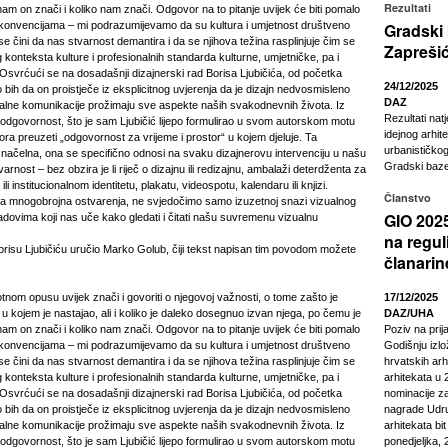
Rezultati
 nam on znači i koliko nam znači. Odgovor na to pitanje uvijek će biti pomalo
 konvencijama – mi podrazumijevamo da su kultura i umjetnost društveno
Gradski
e čini da nas stvarnost demantira i da se njihova težina rasplinjuje čim se
Zapreši
g konteksta kulture i profesionalnih standarda kulturne, umjetničke, pa i
 Osvrćući se na dosadašnji dizajnerski rad Borisa Ljubičića, od početka
24/12/2025
bih da on proistječe iz eksplicitnog uvjerenja da je dizajn nedvosmisleno
DAZ
ualne komunikacije prožimaju sve aspekte naših svakodnevnih života. Iz
Rezultati nat
i odgovornost, što je sam Ljubičić lijepo formulirao u svom autorskom motu
idejnog arhit
ora preuzeti „odgovornost za vrijeme i prostor“ u kojem djeluje. Ta
urbanističkog
načelna, ona se specifično odnosi na svaku dizajnerovu intervenciju u našu
Gradski baze
arnost – bez obzira je li riječ o dizajnu ili redizajnu, ambalaži deterdženta za
i institucionalnom identitetu, plakatu, videospotu, kalendaru ili knjizi.
Članstvo
va mnogobrojna ostvarenja, ne svjedočimo samo izuzetnoj snazi vizualnog
GIO 2025
adovima koji nas uče kako gledati i čitati našu suvremenu vizualnu
na regul
orisu Ljubičiću uručio Marko Golub, čiji tekst napisan tim povodom možete
članarin
otnom opusu uvijek znači i govoriti o njegovoj važnosti, o tome zašto je
17/12/2025
u kojem je nastajao, ali i koliko je daleko dosegnuo izvan njega, po čemu je
DAZ/UHA
 nam on znači i koliko nam znači. Odgovor na to pitanje uvijek će biti pomalo
Poziv na pri
 konvencijama – mi podrazumijevamo da su kultura i umjetnost društveno
Godišnju izl
e čini da nas stvarnost demantira i da se njihova težina rasplinjuje čim se
hrvatskih arhi
g konteksta kulture i profesionalnih standarda kulturne, umjetničke, pa i
arhitekata u 2
 Osvrćući se na dosadašnji dizajnerski rad Borisa Ljubičića, od početka
nominacije z
bih da on proistječe iz eksplicitnog uvjerenja da je dizajn nedvosmisleno
nagrade Udru
ualne komunikacije prožimaju sve aspekte naših svakodnevnih života. Iz
arhitekata bi
i odgovornost, što je sam Ljubičić lijepo formulirao u svom autorskom motu
ponedjeljka, 