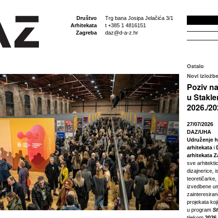
Društvo
Trg bana Josipa Jelačića 3/1
Arhitekata
t +385 1 4816151
Zagreba
daz@d-a-z.hr
Ostalo
Novi izložbe
Poziv na
u Stakle
2026./20
27/07/2026
DAZ/UHA
Udruženje h
arhitekata
i
arhitekata 
sve arhitektic
dizajnerice, i
teoretičarke,
izvedbene um
zainteresira
projekata koji
u program
S
tijekom
2026.