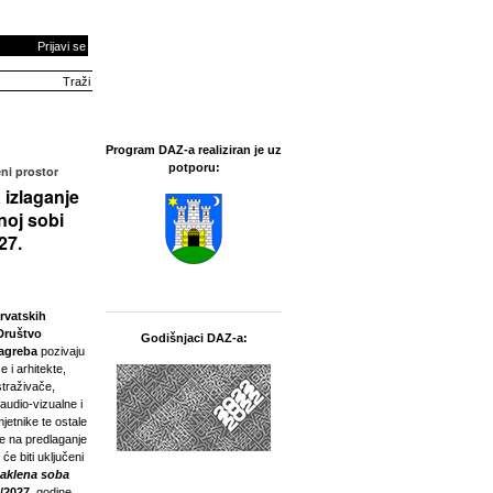
Prijavi se
Program DAZ-a realiziran je uz
potporu:
ni prostor
 izlaganje
noj sobi
27.
rvatskih
Društvo
Godišnjaci DAZ-a:
Zagreba
pozivaju
e i arhitekte,
straživače,
 audio-vizualne i
jetnike te ostale
ne na predlaganje
 će biti uključeni
taklena soba
/2027.
godine.