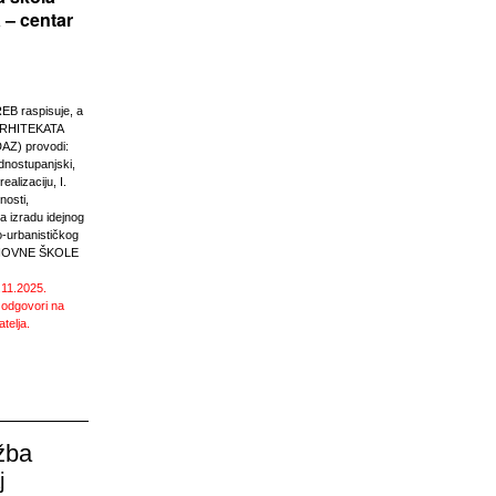
 – centar
 raspisuje, a
RHITEKATA
Z) provodi:
ednostupanjski,
ealizaciju, I.
nosti,
 izradu idejnog
o-urbanističkog
SNOVNE ŠKOLE
.11.2025.
 odgovori na
atelja.
žba
j