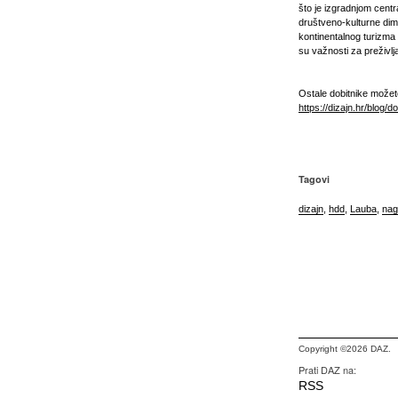
što je izgradnjom cent
društveno-kulturne dime
kontinentalnog turizma
su važnosti za preživlj
Ostale dobitnike može
https://dizajn.hr/blog/
Tagovi
dizajn
,
hdd
,
Lauba
,
nag
Copyright ©2026 DAZ.
Prati DAZ na:
RSS