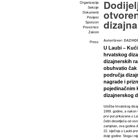
Dodije
Organizacija
Sekcije
otvore
Dokumenti
Povijest
dizajna
Sponzori
Poveznice
Zakoni
Autor/izvor: DAZ/HDD
Press
U Laubi – Kući
hrvatskog dizaj
dizajnerskih ra
obuhvatio čak 
područja dizaj
nagrade i priz
pojedinačnim k
dizajnerskog d
Izložba hrvatskog diza
1999. godine, a nakon 
prvi put prikazana u La
četiri desetljeća od o
zamjetan, ova godina don
22. siječnja u Laubi pr
dvije godine. Stoga i ni