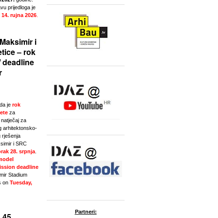
u prijedloga je
 14. rujna 2026
.
Maksimir i
tice – rok
/ deadline
r
da je
rok
ete
za
natječaj za
g arhitektonsko-
 rješenja
simir i SRC
rak 28. srpnja
.
model
ssion deadline
imir Stadium
s on
Tuesday,
Partneri:
 45.