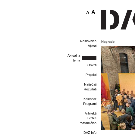
A
A
Naslovnica
Nagrade
Vijesti
Aktualna
tema
Osvrti
Projekti
Natječaji
Rezultati
Kalendar
Programi
Arhitekti
Tvrtke
Postani član
DAZ Info