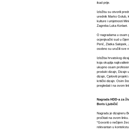
ikad prije.
Izložbu su otvorili pr
urednik Marko Golub, koj
kulture i umjetnosti M
Zagreba Luka Korlaet.
O nagradama u osam pro
ocjenjivački sud u čij
Perić, Zlatka Salopek, 
osobno su uručili sve n
Izložba hrvatskog dizaj
koja okuplja najkvalite
ukupno osam profesional
produkt dizajn, Dizajn u
dizajn, Cjeloviti projekt
kritički dizajn. Osim št
pregledati i na ovom li
Nagrada HDD-a za živ
Boris Ljubičić
Nagradu je dizajneru B
pročitati na ovom linku.
“Govoriti o nečijem živ
relevantan u kontekstu 