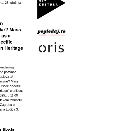
ka, 23. siječnja
rn
lar? Mass
 as a
ecific
n Heritage
lendinning
vno pozvano
aslova „A
acular? Mass
 Place-specific
tage“ u srijedu,
025., u 11:00
ofskom fakultetu
u Zagrebu u
ana Lučića 3,
 škola