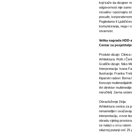
koji kaže da dizajner m
odgovornost nije samo 
vizualnu i spoznajnu stv
posuđe, korporativnom il
Pogledamo li Ljubičiće
komuniciranja, nego i r
stvarnost.
Velika nagrada HDD-
Centar za posjetitel
Produkt dizajn: Clinica
Arhitektura: Roth i Čeri
Grafički dizajn: Niko Mi
Interpretacija: Ivana Fa
Ilustracija: Franka Tret
Kiparski radovi: Borna
Koncept multimedijalnih
Art direktor multimedije
naručitelj: Javna usta
Obrazloženje žirija:
Arhitektura centra za po
nenametljivi i uvažavaj
interpretaciju, vrsne il
obradu cijelog prostora,
se nalazi u srcu ratom 
silaznoj putanji već 2