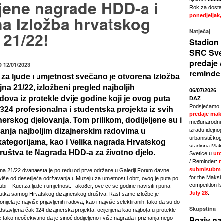
ljene nagrade HDD-a i
Rok za dostav
na Izložba hrvatskog
ponedjeljak,
Natječaj
 21/22!
Stadion 
SRC Sve
predaje 
 12/01/2023
reminde
 za ljude i umjetnost svečano je otvorena Izložba
na 21/22, izložbeni pregled najboljih
06/07/2026
dova iz protekle dvije godine koji je ovog puta
DAZ
Podsjećamo 
324 profesionalna i studentska projekta iz svih
predaje mak
nerskog djelovanja. Tom prilikom, dodijeljene su i
međunarodni 
nanja najboljim dizajnerskim radovima u
izradu idejno
urbanističkog
ategorijama, kao i Velika nagrada Hrvatskog
stadiona Mak
ruštva te Nagrada HDD-a za životno djelo.
Svetice u
uto
/ Reminder:
submisubmi
jna 21/22 dvanaesta je po redu od prve održane u Galeriji Forum davne
for the Maks
više od desetljeća održavanja u Muzeju za umjetnost i obrt, ovog je puta po
competition i
ubi – Kući za ljude i umjetnost. Također, ove će se godine navršiti i puna
July 28
.
snutka samog Hrvatskog dizajnerskog društva. Rast same izložbe je
ijela je najviše prijavljenih radova, kao i najviše selektiranih, tako da su do
Skupština
edstavljena čak 324 dizajnerska projekta, ocijenjena kao najbolja u protekle
Poziv na
je tako neočekivano da je sinoć dodijeljeno i više nagrada i priznanja nego