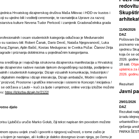
redovitu
Skupšti
edsjednica Hrvatskog dizajnerskog društva Maša Milovac i HDD-ov kustos i
arhiteka
i su ujedno bili i voditelji ceremonije, te ravnateljica Uprave za razvoj
inistarstva kulture Nevena Tudor Perković i zamjenik Gradonačelnika grada
11/06/2026
DAZ
fesionalnih i osam studentskih kategorija odlučivao je Međunarodni
Poštovani čl
em su sastavu bili: Robert Čanak, Dario Dević, Nataša Njegovanović, Luka
pozivamo vas
Juraj Zigman, Ajdin Bašić, Kostas Medugorac te Cvetka Požar. Članovi žirija
sjednicu Sku
agrade i priznanja dobitnicima u pojedinačnim kategorijama.
koja će se odr
2026. godine
na središnja je i najvažnija strukovna dizajnerska manifestacija u Hrvatskoj
18 sati.
Objav
tnije dizajnerske radove nastale tijekom dvogodišnjeg razdoblja, podijeljene u
uplatnica za 
nih i studentskih kategorija: Dizajn vizualnih komunikacija, Industrijski /
2026. godinu
 digitalnim medijima i dizajn interakcija, Dizajn ambalaže, Modni i odjevni
 / proizvod, Prostorne i grafičke intervencije i sistemi te Koncept / inicijativa /
Rezultati
o se održava u Laubi – kući za ljude i umjetnost, online verziju izložbe možete
Javni pa
nku:
https://izlozba.dizajn.hr/2122/
29/01/2026
DAZ
otno djelo
Rezultati nat
izradu idejno
urbanističko
orisu Ljubičiću uručio Marko Golub, čiji tekst napisan tim povodom možete
rješenja ur
PARKA ŠEST
otnom opusu uvijek znači i govoriti o njegovoj važnosti, o tome zašto je
u kojem je nastajao, ali i koliko je daleko dosegnuo izvan njega, po čemu je