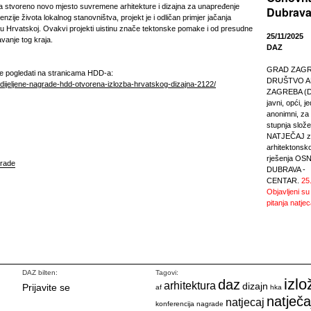
ra stvoreno novo mjesto suvremene arhitekture i dizajna za unapređenje
Dubrava
nzije života lokalnog stanovništva, projekt je i odličan primjer jačanja
 u Hrvatskoj. Ovakvi projekti uistinu znače tektonske pomake i od presudne
25/11/2025
avanje tog kraja.
DAZ
GRAD ZAGREB
te pogledati na stranicama HDD-a:
DRUŠTVO A
dodijeljene-nagrade-hdd-otvorena-izlozba-hrvatskog-dizajna-2122/
ZAGREBA (DA
javni, opći, j
anonimni, za r
stupnja slože
NATJEČAJ za
arhitektonsk
rješenja O
rade
DUBRAVA -
CENTAR.
25
Objavljeni su
pitanja natjec
DAZ bilten:
Tagovi:
izlo
daz
arhitektura
dizajn
Prijavite se
af
hka
natječa
natjecaj
konferencija
nagrade