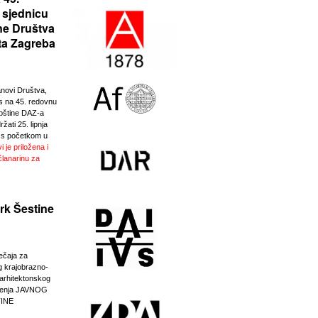
 sjednicu
ne Društva
ta Zagreba
anovi Društva,
 na 45. redovnu
pštine DAZ-a
žati 25. lipnja
 s početkom u
i je priložena i
članarinu za
.
rk Šestine
ječaja za
g krajobrazno-
-arhitektonskog
eđenja JAVNOG
INE