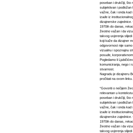
poseban i drukčiji, što
subjektivan i podložan
važne, čak i onda kad s
izađe iz institucionalno
dizajnerske zajednice.
1970ih do danas, rekao 
životno važan i da viz
takvog uvjerenja slijed
koji kaže da dizajner m
odgovornost nije samo 
vizualnu i spoznajnu stv
posuđe, korporativnom il
Pogledamo li Ljubičiće
komuniciranja, nego i r
stvarnost.
Nagradu je dizajneru B
pročitati na ovom linku.
“Govoriti o nečijem živ
relevantan u kontekstu 
poseban i drukčiji, što
subjektivan i podložan
važne, čak i onda kad s
izađe iz institucionalno
dizajnerske zajednice.
1970ih do danas, rekao 
životno važan i da viz
takvog uvjerenja slijed