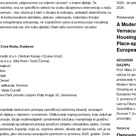
ora preuzeti „odgovornost za vrijeme i prostor“ u kojem djeluje. Ta
2025., do pet
načelna, ona se specifično odnosi na svaku dizajnerovu intervenciju u našu
2026.
arnost – bez obzira je li riječ o dizajnu ili redizajnu, ambalaži deterdženta za
Predavanje
i institucionalnom identitetu, plakatu, videospotu, kalendaru ili knjizi.
va mnogobrojna ostvarenja, ne svjedočimo samo izuzetnoj snazi vizualnog
A Mode
adovima koji nas uče kako gledati i čitati našu suvremenu vizualnu
Vernacu
Housing
a
Place-sp
je Crna Roda, Osekovo
Europea
 studio d.o.o. (Vedran Kasap i Ozana Ursić)
02/12/2025
na d.o.o. (Mia Roth i Tonči Čerina)
DAZ/IPU
haljević
Prof. Miles G
brio
održat će ja
injak
predavanje n
 Demel
Modern Vern
 aplikacija: Novena
Housing as a
: Vanja Cuculić
European Heri
nova Park prirode Lonjsko Polje Krapje 16, Jasenovac
3. prosinca 2
sati na Filoz
Sveučilišta 
sjetitelje tankoćutno pristupa specifičnoj zatečenoj situaciji, stvarajući
Dvorani 7 (Iv
ući dijalog s mjestom i vremenom. Oblikovanje trajnog postava, koje uključuje
prizemlje).
ustracije, dizajn multimedijalnih i predmetnih izložaka i namještaja te grafičku
 nastavlja taj odmjereni pristup postižući skladnu višetaktilnu cjelinu. Centar
Natječaj
poharane županije, koja se, usprkos obnovi, nikada nije oporavila, već je na
Osnovna
5 godina, jako ubrzanoj razarajućim potresom iz prosinca 2020. godine. Osim