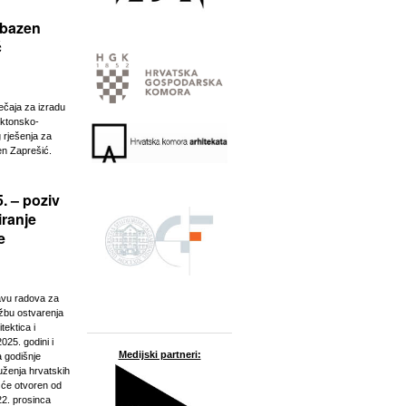
 bazen
ć
ječaja za izradu
ektonsko-
 rješenja za
n Zaprešić.
. – poziv
iranje
e
javu radova za
ožbu ostvarenja
tektica i
025. godini i
Medijski partneri:
a godišnje
ženja hrvatskih
t će otvoren od
22. prosinca