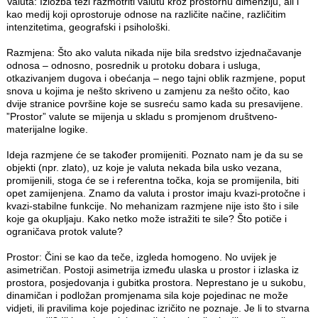
Valuta: Izložba teži razmotriti valutu kroz prostornu dimenziju, ali i
kao medij koji oprostoruje odnose na različite načine, različitim
intenzitetima, geografski i psihološki.
Razmjena: Što ako valuta nikada nije bila sredstvo izjednačavanje
odnosa – odnosno, posrednik u protoku dobara i usluga,
otkazivanjem dugova i obećanja – nego tajni oblik razmjene, poput
snova u kojima je nešto skriveno u zamjenu za nešto očito, kao
dvije stranice površine koje se susreću samo kada su presavijene.
”Prostor” valute se mijenja u skladu s promjenom društveno‐
materijalne logike.
Ideja razmjene će se također promijeniti. Poznato nam je da su se
objekti (npr. zlato), uz koje je valuta nekada bila usko vezana,
promijenili, stoga će se i referentna točka, koja se promijenila, biti
opet zamijenjena. Znamo da valuta i prostor imaju kvazi-protočne i
kvazi-stabilne funkcije. No mehanizam razmjene nije isto što i sile
koje ga okupljaju. Kako netko može istražiti te sile? Što potiče i
ograničava protok valute?
Prostor: Čini se kao da teče, izgleda homogeno. No uvijek je
asimetričan. Postoji asimetrija između ulaska u prostor i izlaska iz
prostora, posjedovanja i gubitka prostora. Neprestano je u sukobu,
dinamičan i podložan promjenama sila koje pojedinac ne može
vidjeti, ili pravilima koje pojedinac izričito ne poznaje. Je li to stvarna