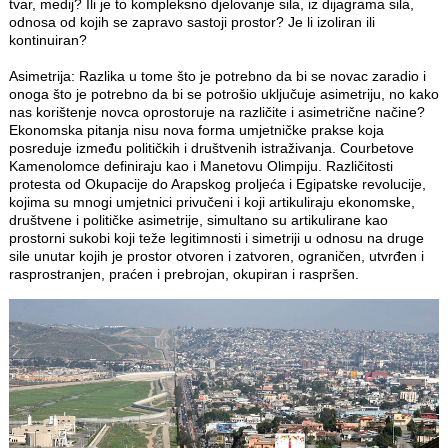
tvar, medij? Ili je to kompleksno djelovanje sila, iz dijagrama sila,
odnosa od kojih se zapravo sastoji prostor? Je li izoliran ili
kontinuiran?
Asimetrija: Razlika u tome što je potrebno da bi se novac zaradio i
onoga što je potrebno da bi se potrošio uključuje asimetriju, no kako
nas korištenje novca oprostoruje na različite i asimetrične načine?
Ekonomska pitanja nisu nova forma umjetničke prakse koja
posreduje između političkih i društvenih istraživanja. Courbetove
Kamenolomce definiraju kao i Manetovu Olimpiju. Različitosti
protesta od Okupacije do Arapskog proljeća i Egipatske revolucije,
kojima su mnogi umjetnici privučeni i koji artikuliraju ekonomske,
društvene i političke asimetrije, simultano su artikulirane kao
prostorni sukobi koji teže legitimnosti i simetriji u odnosu na druge
sile unutar kojih je prostor otvoren i zatvoren, ograničen, utvrđen i
rasprostranjen, praćen i prebrojan, okupiran i raspršen.