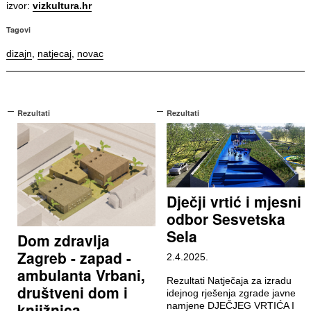
izvor:
vizkultura.hr
Tagovi
dizajn
,
natjecaj
,
novac
Rezultati
Rezultati
Dječji vrtić i mjesni
odbor Sesvetska
Sela
Dom zdravlja
Zagreb - zapad -
2.4.2025.
ambulanta Vrbani,
Rezultati Natječaja za izradu
društveni dom i
idejnog rješenja zgrade javne
knjižnica
namjene DJEČJEG VRTIĆA I