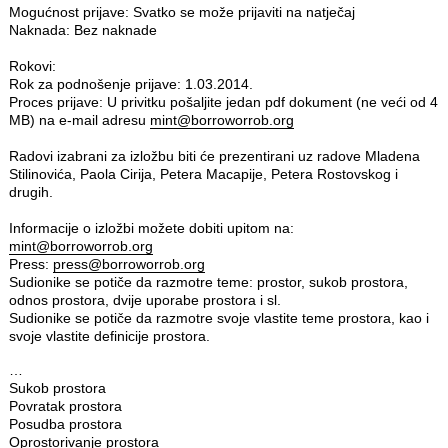
Mogućnost prijave: Svatko se može prijaviti na natječaj
Naknada: Bez naknade
Rokovi:
Rok za podnošenje prijave: 1.03.2014.
Proces prijave: U privitku pošaljite jedan pdf dokument (ne veći od 4
MB) na e-mail adresu
mint@borroworrob.org
Radovi izabrani za izložbu biti će prezentirani uz radove Mladena
Stilinovića, Paola Cirija, Petera Macapije, Petera Rostovskog i
drugih.
Informacije o izložbi možete dobiti upitom na:
mint@borroworrob.org
Press:
press@borroworrob.org
Sudionike se potiče da razmotre teme: prostor, sukob prostora,
odnos prostora, dvije uporabe prostora i sl.
Sudionike se potiče da razmotre svoje vlastite teme prostora, kao i
svoje vlastite definicije prostora.
…
Sukob prostora
Povratak prostora
Posudba prostora
Oprostorivanje prostora