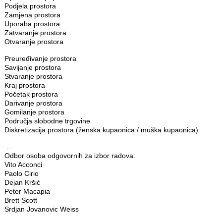
Podjela prostora
Zamjena prostora
Uporaba prostora
Zatvaranje prostora
Otvaranje prostora
Preuređivanje prostora
Savijanje prostora
Stvaranje prostora
Kraj prostora
Početak prostora
Darivanje prostora
Gomilanje prostora
Područja slobodne trgovine
Diskretizacija prostora (ženska kupaonica / muška kupaonica)
…
Odbor osoba odgovornih za izbor radova:
Vito Acconci
Paolo Cirio
Dejan Kršić
Peter Macapia
Brett Scott
Srdjan Jovanovic Weiss