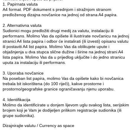
1. Papirnata valuta
A4 format. PDF dokument s prednjom i stražnjom stranom
predloženog dizajna novčanice na jednoj od strana A4 papira.
2. Alternativna valuta
Sudionici mogu predložiti drugi medij za valutu, instalaciju ili
performans. Molimo Vas da opišete ili ilustrirate novčanicu na jednoj
stranici A4 lista papira i odbor će instalirati (ili izvesti) opisanu valutu
ili postaviti A4 list papira. Molimo Vas da oblikujete upute i
objašnjenja u dva stupca slične dužine i širine na jednoj strani A4
lista papira. Molimo Vas da u prijedlog uključite i do jedno stranicu
uputa za instalaciju ili performans.
3. Uporaba novčanice
Na poseban list papira, molimo Vas da opišete kako bi novčanica
trebala bit iskorištena (do 100 riječi), kakve prostorne i
prostorno/geografske granice ograničavanju njenu uporabu.
4. Identifikacija
Molimo da identificirate u donjem lijevom uglu svakog lista, serijskim
brojem koji je Vam je dodijeljen prilikom registracije sudionika (ili
grupe sudionika).
Dizajnirajte valutu / Currency as space