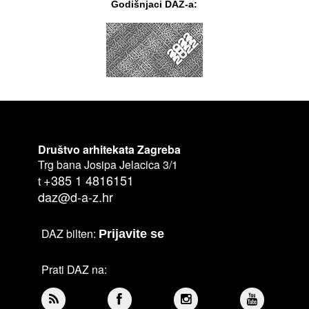
Godišnjaci DAZ-a:
Društvo arhitekata Zagreba
Trg bana Josipa Jelacica 3/1
+385 1 4816151
t
daz@d-a-z.hr
DAZ bilten:
Prijavite se
Prati DAZ na: