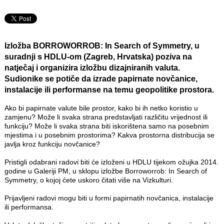
Izložba
BORROWORROB: In Search of Symmetry
, u
suradnji s HDLU-om (Zagreb, Hrvatska) poziva na
natječaj i organizira izložbu dizajniranih valuta.
Sudionike se potiče da izrade papirnate novčanice,
instalacije ili performanse na temu geopolitike prostora.
Ako bi papirnate valute bile prostor, kako bi ih netko koristio u
zamjenu? Može li svaka strana predstavljati različitu vrijednost ili
funkciju? Može li svaka strana biti iskorištena samo na posebnim
mjestima i u posebnim prostorima? Kakva prostorna distribucija se
javlja kroz funkciju novčanice?
Pristigli odabrani radovi biti će izloženi u HDLU tijekom ožujka 2014.
godine u Galeriji PM, u sklopu izložbe Borroworrob: In Search of
Symmetry, o kojoj ćete uskoro čitati više na Vizkulturi.
Prijavljeni radovi mogu biti u formi papirnatih novčanica, instalacije
ili performansa.