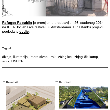
Refugee Republic
je premijerno predstavljen 26. studenog 2014.
na IDFA Doclab Live festivalu u Amsterdamu. O nastanku projektu
pogledajte
ovdje
.
Tagovi
dizajn
,
ilustracija
,
interaktivno
,
Irak
,
izbjeglice
,
izbjeglički kamp
,
sirija
,
UNHCR
Rezultati
Rezultati