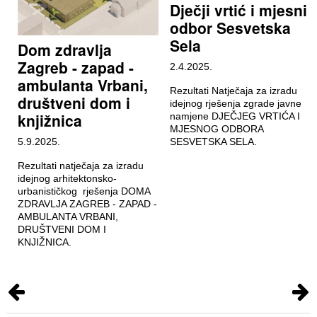
Dječji vrtić i mjesni
odbor Sesvetska
Sela
Dom zdravlja
Zagreb - zapad -
2.4.2025.
ambulanta Vrbani,
Rezultati Natječaja za izradu
društveni dom i
idejnog rješenja zgrade javne
knjižnica
namjene DJEČJEG VRTIĆA I
MJESNOG ODBORA
5.9.2025.
SESVETSKA SELA.
Rezultati natječaja za izradu
idejnog arhitektonsko-
urbanističkog rješenja DOMA
ZDRAVLJA ZAGREB - ZAPAD -
AMBULANTA VRBANI,
DRUŠTVENI DOM I
KNJIŽNICA.