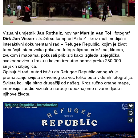
Vizualni umjetnik
Jan Rothuiz
, novinar
Martijn van Tol
i fotograf
Dirk Jan Visser
istražili su kamp od A do Z i kroz multimedijalni
interaktivni dokumentarni rad – Refugee Republic, kojim je život
tamošnjih stanovnika prikazan fotografijama, crtežima, filmom,
zvukom i mapama, pokušali približiti kako izgleda izbjeglička
svakodnevica u Iraku u kojem trenutno boravi preko 250 000
sirijskih izbjeglica.
Opisujući rad, autori ističu da Refugee Republic omogućuje
promatranje svijeta skrivenog iza već toliko puta viđenih fotografija.
Svijeta koji nije bitno drugačiji od našeg. Kroz ručno crtane mape,
impresije i audio-vizualne naracije upoznajemo stvarne ljude i
njihove živote.