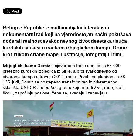
Refugee Republic
je multimedijalni interaktivni
dokumentarni rad koji na vjerodostojan način pokušava
dočarati realnost svakodnevnog život desetaka tisuća
kurdskih sirijaca u iračkom izbjegličkom kampu Domiz
kroz rukom crtane mape, ilustracije, fotografiju i film.
Izbjeglički kamp Domiz
u sjevernom Iraku dom je za 64 000
pretežno kurdskih izbjeglica iz Sirije, a broj svakodnevno od
otvaranja kampa u travnju 2012. raste. Prvobitno planiran za 38
135 ljudi, Domiz se postepeno transformirao iz privremenog
skloništa UNHCR-a u
ad hoc
grad u kojem ljudi žive, rade, idu u
školu, započinju poslove, žene se, svađaju i zabavljaju.