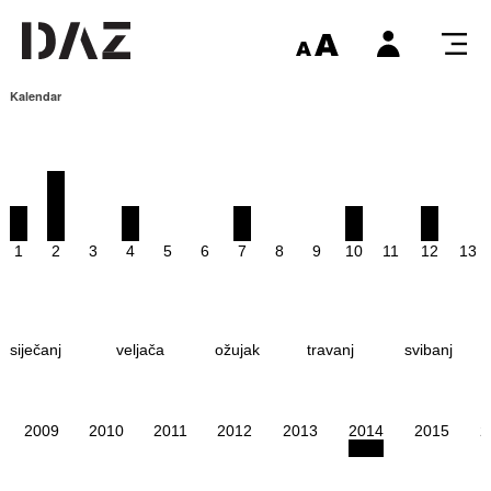
Kalendar
1
2
3
4
5
6
7
8
9
10
11
12
13
siječanj
veljača
ožujak
travanj
svibanj
2009
2010
2011
2012
2013
2014
2015
2