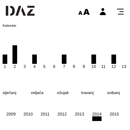
Kalendar
1
2
3
4
5
6
7
8
9
10
11
12
13
siječanj
veljača
ožujak
travanj
svibanj
2009
2010
2011
2012
2013
2014
2015
2