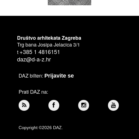
Društvo arhitekata Zagreba
Trg bana Josipa Jelacica 3/1
+385 1 4816151
t
daz@d-a-z.hr
DAZ bilten:
Prijavite se
Prati DAZ na:
Copyright ©2026 DAZ.