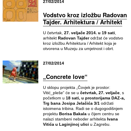
27/02/2014
Vodstvo kroz izložbu Radovan
Tajder. Arhitektura / Arhitekt
U četvrtak,
27. veljače 2014. u 19 sati
,
arhitekt
Radovan Tajder
održat će vodstvo
kroz izložbu Arhitektura / Arhitekt koja je
otvorena u Muzeju za umjetnost i obrt.
27/02/2014
„Concrete love“
U sklopu projekta „Čovjek je prostor:
Vitić_pleše“ će se u
četvrtak, 27. veljače
, s
početkom u
18 sati, u prostorijama DAZ-a,
Trg bana Josipa Jelačića 3/1
održati
istoimena tribina. Radi se o dugogodišnjem
projektu
Borisa Bakala
u čijem centru se
nalazi stambeni neboder arhitekta
Ivana
Vitića u Laginjinoj ulici
u Zagrebu.