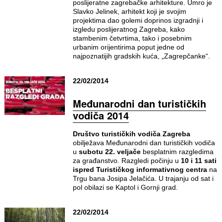
poslijeratne zagrebačke arhitekture. Umro je
Slavko Jelinek, arhitekt koji je svojim
projektima dao golemi doprinos izgradnji i
izgledu poslijeratnog Zagreba, kako
stambenim četvrtima, tako i posebnim
urbanim orijentirima poput jedne od
najpoznatijih gradskih kuća, „Zagrepčanke“.
22/02/2014
Međunarodni dan turističkih
vodiča 2014
Društvo turističkih vodiča Zagreba
obilježava Međunarodni dan turističkih vodiča
u
subotu 22. veljače
besplatnim razgledima
za građanstvo. Razgledi počinju u
10 i 11 sati
ispred Turističkog informativnog centra
na
Trgu bana Josipa Jelačića. U trajanju od sat i
pol obilazi se Kaptol i Gornji grad.
22/02/2014