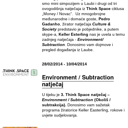
smo mini simpozijem u Laubi i drugi od tri
ovogodišnja natječaja iz
Think Space
ciklusa
„Money / Novac“. Uz mnogobrojne
međunarodne i domaće goste,
Pedro
Gadanho
, žirator natječaja
Culture &
Society
predstavio je pobjednike, a putem
skype-a,
Keller Esterling
nas je uvela u temu
zadnjeg natječaja -
Environment/
Subtraction
. Donosimo vam dojmove i
pregled događanja iz Laube.
28/02/2014 - 10/04/2014
Environment / Subtraction
natječaj
U tijeku je
3. Think Space natječaj –
Environment / Subtraction
(Okoliš /
subtrakcija).
Donosimo vam sažetak
programa žiratorice Keller Easterling, rokove i
uvjete sudjelovanja.