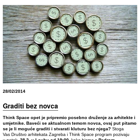
28/02/2014
Graditi bez novca
Think Space opet je pripremio posebno druženje za arhitekte i
umjetnike. Baveći se aktualnom temom novca, ovaj put pitamo
se je li moguće graditi i stvarati kluturu bez njega?
Stoga
Vas Društvo arhitekata Zagreba i Think Space program pozivaju
u petak,
28.2. u Laubu od 19:00
, kako bismo s
Pedrom