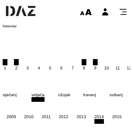
Kalendar
1
2
3
4
5
6
7
8
9
10
11
12
siječanj
veljača
ožujak
travanj
svibanj
2009
2010
2011
2012
2013
2014
2015
2