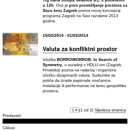
Trg bana Josipa Jelačića 3/1, s početkom
u 12h
. Ovo je
prvo promišljanje prostora uz
Savu kroz Zagreb
prema novoj koncepciji
programa Zagreb na Savi razvijene 2013.
godine.
15/02/2014 - 01/03/2014
Valuta za konfliktni prostor
Izložba
BORROWORROB: In Search of
Symmetry
, u suradnji s HDLU-om (Zagreb,
Hrvatska) poziva na natječaj i organizira
izložbu dizajniranih valuta. Sudionike se
potiče da izrade papirnate novčanice,
instalacije ili performanse na temu geopolitike
prostora.
(1 od 2)
Sljedeća stranica
Predavači:
Ciklusi: