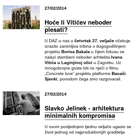
27/02/2014
Hoće li Vitićev neboder
plesati?
U DAZ-u nas u
četvrtak 27. veljače
očekuje
izrazito zanimljiva tribina o dugogodišnjem
projektu
Borisa Bakala
u čijem fokusu se
nalazi stambeni neboder arhitekta
Ivana
Vitića u Laginjinoj ulici
u Zagrebu. Uz
mnogobrojne goste biti će riječi o filmu
„Concrete love“ projektu platforme
Bacači
Sjenki
, povodom čega smo razgovarali.
27/02/2014
Slavko Jelinek - arhitektura
minimalnih kompromisa
U ovom posljednjem tjednu veljače ugasio se
život jednog od najproduktivnijih graditelja