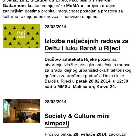
Gadanhom
, kustosom njujorške
MoMA-e
i brojnim drugim
zanimljivim gostima propitali mogućnost postojanja prostora za
kulturnu razmjenu bez novca ili neovisno o njemu.
28/02/2014
Izložba natječajnih radova za
Deltu i luku Baroš u Rijeci
Društvo arhitekata Rijeke
poziva na
otvorenje izložbe pristiglih natječajnih radova
za izradu idejnog urbanističko-arhitektonskog
rješenja za uređenje područja Delta i luke
Baroš u Rijeci u
petak 28.02.2014. u 12:30
sati u MMSU, Mali salon, Korzo 24.
28/02/2014
Society & Culture mini
simpozij
Prošlog petka,
28. veljače 2014.
zaokružili