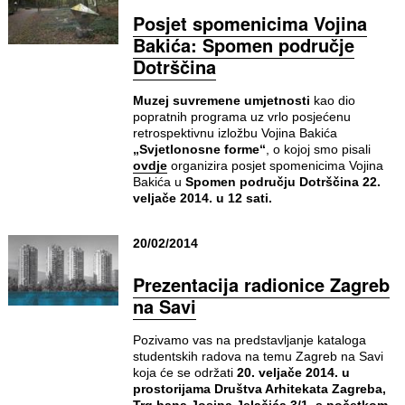
Posjet spomenicima Vojina
Bakića: Spomen područje
Dotrščina
Muzej suvremene umjetnosti
kao dio
popratnih programa uz vrlo posjećenu
retrospektivnu izložbu Vojina Bakića
„Svjetlonosne forme“
, o kojoj smo pisali
ovdje
organizira posjet spomenicima Vojina
Bakića u
Spomen području Dotrščina 22.
veljače 2014. u 12 sati.
20/02/2014
Prezentacija radionice Zagreb
na Savi
Pozivamo vas na predstavljanje kataloga
studentskih radova na temu Zagreb na Savi
koja će se održati
20. veljače 2014. u
prostorijama Društva Arhitekata Zagreba,