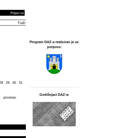
Prijavi se
Program DAZ-a realiziran je uz
potporu:
28
29
30
31
Godišnjaci DAZ-a:
prosinac