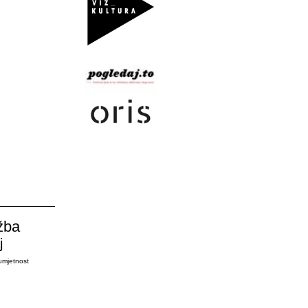
žba
j
umjetnost