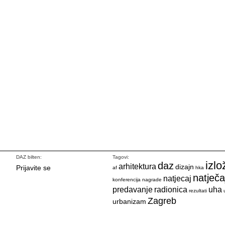
DAZ bilten:
Tagovi:
izlo
daz
arhitektura
dizajn
Prijavite se
af
hka
natječa
natjecaj
konferencija
nagrade
predavanje
radionica
uha
rezultati
Zagreb
urbanizam