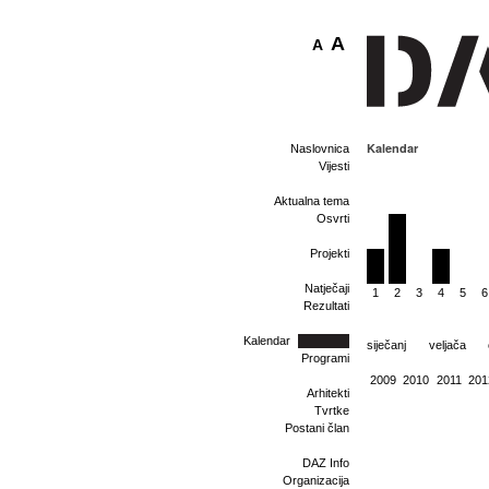
A
A
Kalendar
Naslovnica
Vijesti
Aktualna tema
Osvrti
Projekti
Natječaji
1
2
3
4
5
6
Rezultati
Kalendar
siječanj
veljača
Programi
2009
2010
2011
201
Arhitekti
Tvrtke
Postani član
DAZ Info
Organizacija