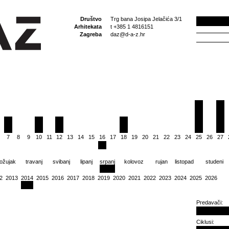
Društvo
Trg bana Josipa Jelačića 3/1
Arhitekata
t +385 1 4816151
Zagreba
daz@d-a-z.hr
7
8
9
10
11
12
13
14
15
16
17
18
19
20
21
22
23
24
25
26
27
ožujak
travanj
svibanj
lipanj
srpanj
kolovoz
rujan
listopad
studeni
2
2013
2014
2015
2016
2017
2018
2019
2020
2021
2022
2023
2024
2025
2026
Predavači:
Ciklusi: