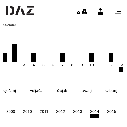
Kalendar
1
2
3
4
5
6
7
8
9
10
11
12
13
siječanj
veljača
ožujak
travanj
svibanj
2009
2010
2011
2012
2013
2014
2015
2