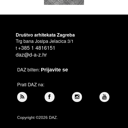
Društvo arhitekata Zagreba
Trg bana Josipa Jelacica 3/1
+385 1 4816151
t
daz@d-a-z.hr
DAZ bilten:
Prijavite se
Prati DAZ na:
Copyright ©2026 DAZ.