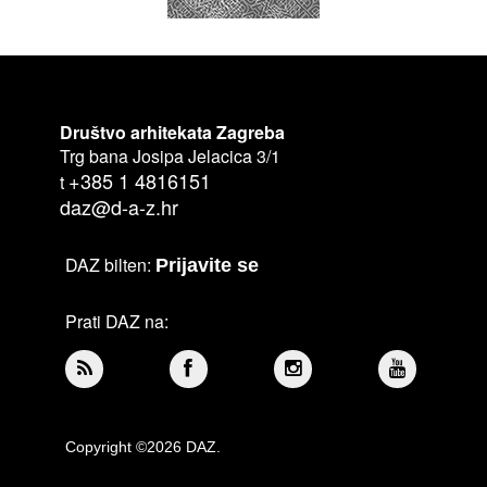
Društvo arhitekata Zagreba
Trg bana Josipa Jelacica 3/1
+385 1 4816151
t
daz@d-a-z.hr
DAZ bilten:
Prijavite se
Prati DAZ na:
Copyright ©2026 DAZ.