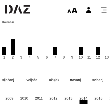
Kalendar
1
2
3
4
5
6
7
8
9
10
11
12
13
siječanj
veljača
ožujak
travanj
svibanj
2009
2010
2011
2012
2013
2014
2015
2