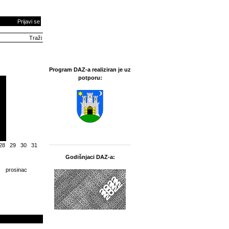
Prijavi se
Program DAZ-a realiziran je uz
potporu:
28
29
30
31
Godišnjaci DAZ-a:
prosinac