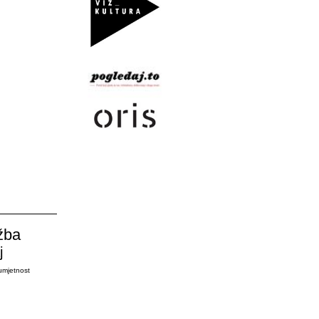
žba
j
umjetnost