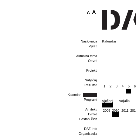
A
A
Kalendar
Naslovnica
Vijesti
Aktualna tema
Osvrti
Projekti
Natječaji
Rezultati
1
2
3
4
5
6
Kalendar
Programi
siječanj
veljača
Arhitekti
2009
2010
2011
201
Tvrtke
Postani član
DAZ Info
Organizacija