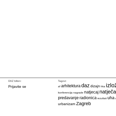
DAZ bilten:
Tagovi:
izlo
daz
arhitektura
dizajn
Prijavite se
af
hka
natječa
natjecaj
konferencija
nagrade
predavanje
radionica
uha
rezultati
Zagreb
urbanizam