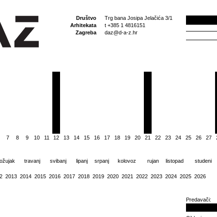
Društvo
Trg bana Josipa Jelačića 3/1
Arhitekata
t +385 1 4816151
Zagreba
daz@d-a-z.hr
7
8
9
10
11
12
13
14
15
16
17
18
19
20
21
22
23
24
25
26
27
ožujak
travanj
svibanj
lipanj
srpanj
kolovoz
rujan
listopad
studeni
2
2013
2014
2015
2016
2017
2018
2019
2020
2021
2022
2023
2024
2025
2026
Predavači: