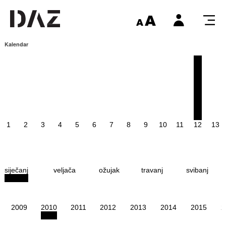
Kalendar
1
2
3
4
5
6
7
8
9
10
11
12
13
siječanj
veljača
ožujak
travanj
svibanj
2009
2010
2011
2012
2013
2014
2015
2