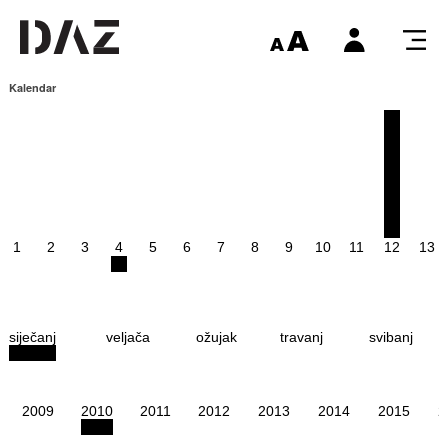
Kalendar
1
2
3
4
5
6
7
8
9
10
11
12
13
siječanj
veljača
ožujak
travanj
svibanj
2009
2010
2011
2012
2013
2014
2015
2