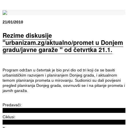
21/01/2010
Rezime diskusije
''urbanizam.zg/aktualno/promet u Donjem
gradu/javne garaže '' od četvrtka 21.1.
Program održan u četvrtak je bio prvi dio od tri koji će se baviti
urbanističkim razvojem i planiranjem Donjeg grada, i aktualnom
temom planiranja prometa u mirovanju. Sudionici su dali povijesni
pregled planiranja Donjeg grada, osvrnuvši se i na pitanje prometa i
javnih garaža.
Predavači:
Ciklusi: