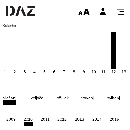
Kalendar
1
2
3
4
5
6
7
8
9
10
11
12
13
siječanj
veljača
ožujak
travanj
svibanj
2009
2010
2011
2012
2013
2014
2015
2