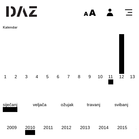
Kalendar
1
2
3
4
5
6
7
8
9
10
11
12
13
siječanj
veljača
ožujak
travanj
svibanj
2009
2010
2011
2012
2013
2014
2015
2