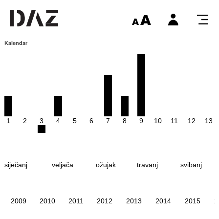
Kalendar
1
2
3
4
5
6
7
8
9
10
11
12
13
siječanj
veljača
ožujak
travanj
svibanj
2009
2010
2011
2012
2013
2014
2015
2