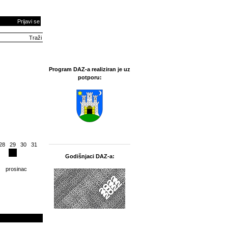
Prijavi se
Program DAZ-a realiziran je uz
potporu:
28
29
30
31
Godišnjaci DAZ-a:
prosinac