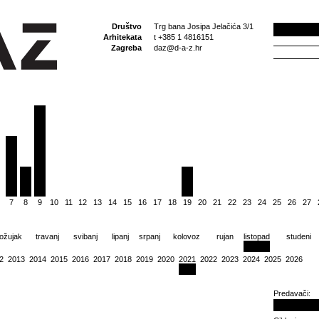
Društvo
Trg bana Josipa Jelačića 3/1
Arhitekata
t +385 1 4816151
Zagreba
daz@d-a-z.hr
7
8
9
10
11
12
13
14
15
16
17
18
19
20
21
22
23
24
25
26
27
ožujak
travanj
svibanj
lipanj
srpanj
kolovoz
rujan
listopad
studeni
2
2013
2014
2015
2016
2017
2018
2019
2020
2021
2022
2023
2024
2025
2026
Predavači: