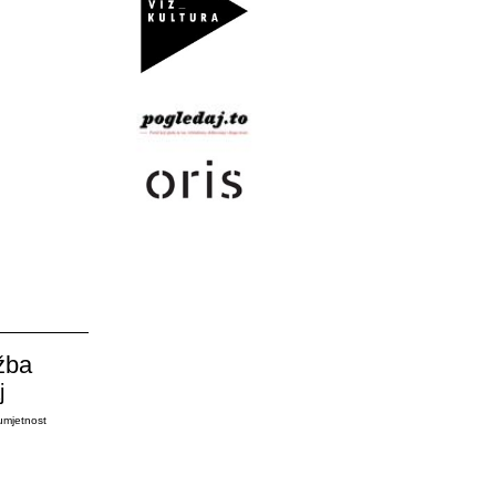
žba
j
umjetnost