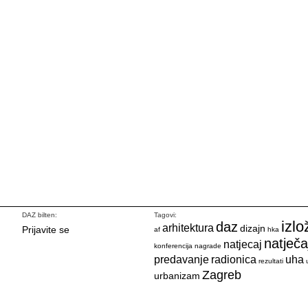
DAZ bilten:
Tagovi:
izlo
daz
arhitektura
dizajn
Prijavite se
af
hka
natječa
natjecaj
konferencija
nagrade
predavanje
radionica
uha
rezultati
Zagreb
urbanizam