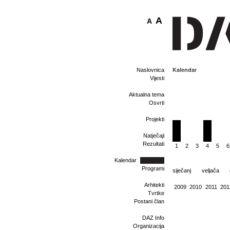
A
A
Kalendar
Naslovnica
Vijesti
Aktualna tema
Osvrti
Projekti
Natječaji
Rezultati
1
2
3
4
5
6
Kalendar
Programi
siječanj
veljača
Arhitekti
2009
2010
2011
201
Tvrtke
Postani član
DAZ Info
Organizacija