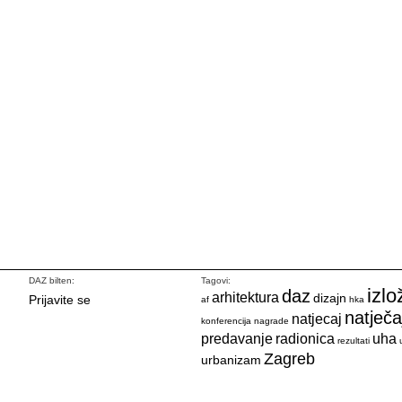
DAZ bilten:
Tagovi:
izlo
daz
arhitektura
dizajn
Prijavite se
af
hka
natječa
natjecaj
konferencija
nagrade
predavanje
radionica
uha
rezultati
Zagreb
urbanizam