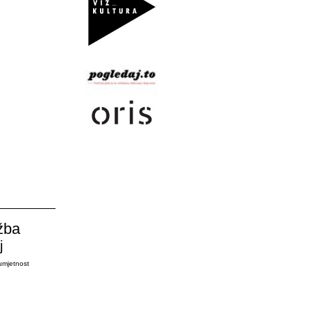
žba
j
umjetnost