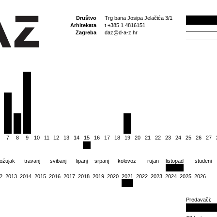
Društvo
Trg bana Josipa Jelačića 3/1
Arhitekata
t +385 1 4816151
Zagreba
daz@d-a-z.hr
7
8
9
10
11
12
13
14
15
16
17
18
19
20
21
22
23
24
25
26
27
ožujak
travanj
svibanj
lipanj
srpanj
kolovoz
rujan
listopad
studeni
2
2013
2014
2015
2016
2017
2018
2019
2020
2021
2022
2023
2024
2025
2026
Predavači: