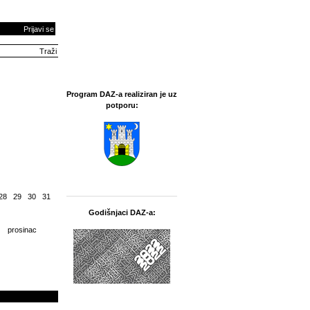
Prijavi se
Program DAZ-a realiziran je uz
potporu:
28
29
30
31
Godišnjaci DAZ-a:
prosinac