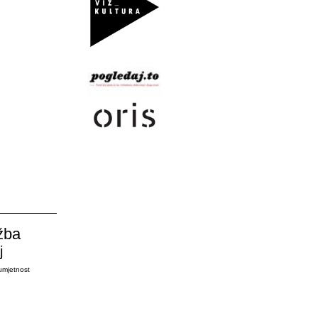
žba
j
umjetnost