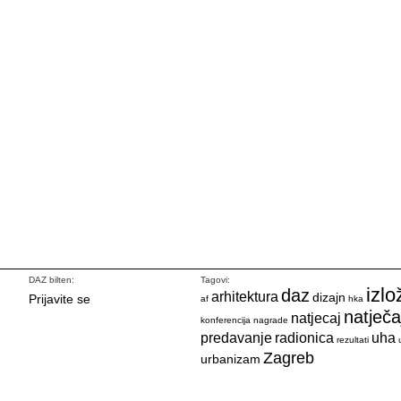
DAZ bilten:
Tagovi:
izlo
daz
arhitektura
dizajn
Prijavite se
af
hka
natječa
natjecaj
konferencija
nagrade
predavanje
radionica
uha
rezultati
Zagreb
urbanizam