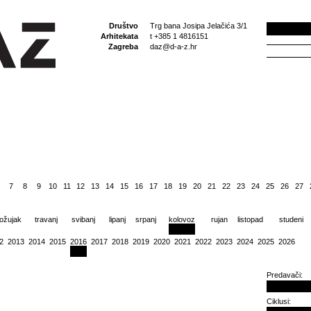
Društvo
Trg bana Josipa Jelačića 3/1
Arhitekata
t +385 1 4816151
Zagreba
daz@d-a-z.hr
7
8
9
10
11
12
13
14
15
16
17
18
19
20
21
22
23
24
25
26
27
ožujak
travanj
svibanj
lipanj
srpanj
kolovoz
rujan
listopad
studeni
2
2013
2014
2015
2016
2017
2018
2019
2020
2021
2022
2023
2024
2025
2026
Predavači:
Ciklusi: