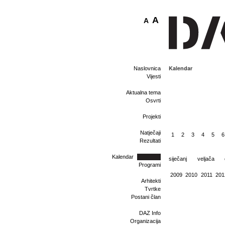
A
A
Kalendar
Naslovnica
Vijesti
Aktualna tema
Osvrti
Projekti
Natječaji
1
2
3
4
5
6
Rezultati
Kalendar
siječanj
veljača
Programi
2009
2010
2011
201
Arhitekti
Tvrtke
Postani član
DAZ Info
Organizacija