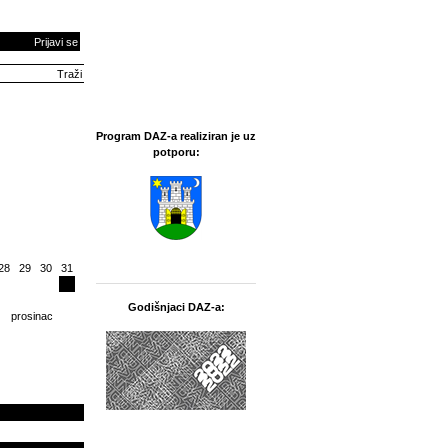
Prijavi se
Program DAZ-a realiziran je uz
potporu:
28
29
30
31
Godišnjaci DAZ-a:
prosinac