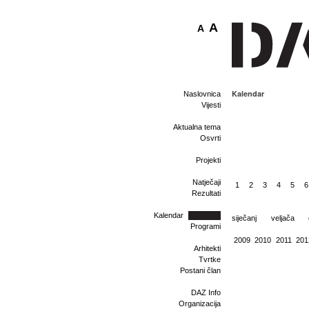
A
A
Kalendar
Naslovnica
Vijesti
Aktualna tema
Osvrti
Projekti
Natječaji
1
2
3
4
5
6
Rezultati
Kalendar
siječanj
veljača
Programi
2009
2010
2011
201
Arhitekti
Tvrtke
Postani član
DAZ Info
Organizacija