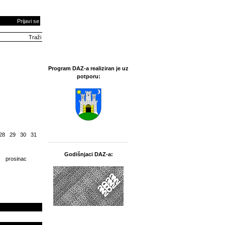
Prijavi se
Program DAZ-a realiziran je uz
potporu:
28
29
30
31
Godišnjaci DAZ-a:
prosinac