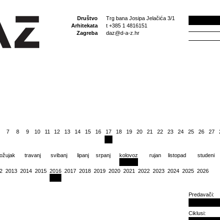
Društvo
Trg bana Josipa Jelačića 3/1
Arhitekata
t +385 1 4816151
Zagreba
daz@d-a-z.hr
7
8
9
10
11
12
13
14
15
16
17
18
19
20
21
22
23
24
25
26
27
ožujak
travanj
svibanj
lipanj
srpanj
kolovoz
rujan
listopad
studeni
2
2013
2014
2015
2016
2017
2018
2019
2020
2021
2022
2023
2024
2025
2026
Predavači:
Ciklusi: