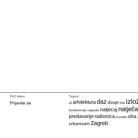
DAZ bilten:
Tagovi:
izlo
daz
arhitektura
dizajn
Prijavite se
af
hka
natječa
natjecaj
konferencija
nagrade
predavanje
radionica
uha
rezultati
Zagreb
urbanizam