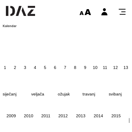
Kalendar
1
2
3
4
5
6
7
8
9
10
11
12
13
siječanj
veljača
ožujak
travanj
svibanj
2009
2010
2011
2012
2013
2014
2015
2