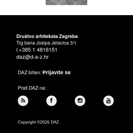
Društvo arhitekata Zagreba
Trg bana Josipa Jelacica 3/1
+385 1 4816151
t
daz@d-a-z.hr
DAZ bilten:
Prijavite se
Prati DAZ na:
Copyright ©2026 DAZ.