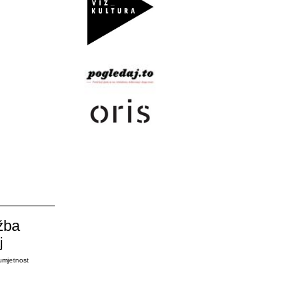
žba
j
umjetnost