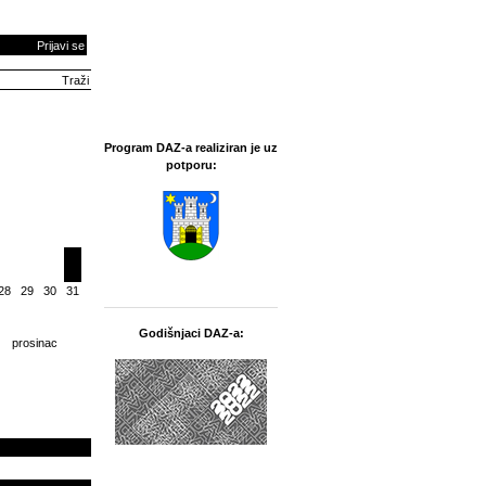
Prijavi se
Program DAZ-a realiziran je uz
potporu:
28
29
30
31
Godišnjaci DAZ-a:
prosinac