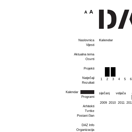
A
A
Kalendar
Naslovnica
Vijesti
Aktualna tema
Osvrti
Projekti
Natječaji
1
2
3
4
5
6
Rezultati
Kalendar
siječanj
veljača
Programi
2009
2010
2011
201
Arhitekti
Tvrtke
Postani član
DAZ Info
Organizacija