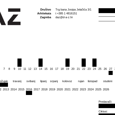
Društvo
Trg bana Josipa Jelačića 3/1
Arhitekata
t +385 1 4816151
Zagreba
daz@d-a-z.hr
7
8
9
10
11
12
13
14
15
16
17
18
19
20
21
22
23
24
25
26
27
ožujak
travanj
svibanj
lipanj
srpanj
kolovoz
rujan
listopad
studeni
2
2013
2014
2015
2016
2017
2018
2019
2020
2021
2022
2023
2024
2025
2026
Predavači:
Ciklusi: