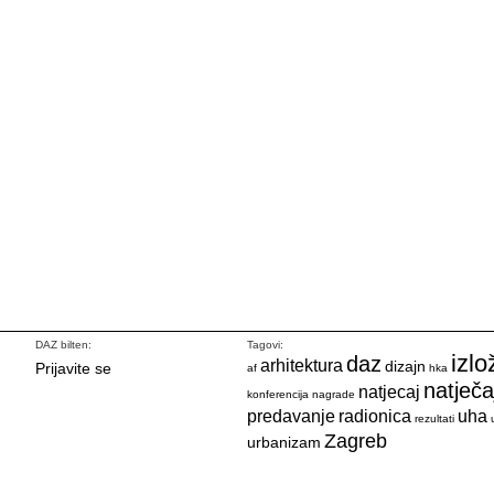
DAZ bilten:
Tagovi:
izlo
daz
arhitektura
dizajn
Prijavite se
af
hka
natječa
natjecaj
konferencija
nagrade
predavanje
radionica
uha
rezultati
Zagreb
urbanizam