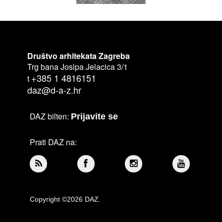
Društvo arhitekata Zagreba
Trg bana Josipa Jelacica 3/1
+385 1 4816151
t
daz@d-a-z.hr
DAZ bilten:
Prijavite se
Prati DAZ na:
Copyright ©2026 DAZ.