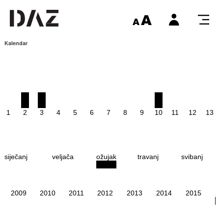
Kalendar
1
2
3
4
5
6
7
8
9
10
11
12
13
siječanj
veljača
ožujak
travanj
svibanj
2009
2010
2011
2012
2013
2014
2015
2