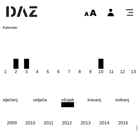
Kalendar
1
2
3
4
5
6
7
8
9
10
11
12
13
siječanj
veljača
ožujak
travanj
svibanj
2009
2010
2011
2012
2013
2014
2015
2