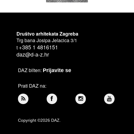
Društvo arhitekata Zagreba
Trg bana Josipa Jelacica 3/1
+385 1 4816151
t
daz@d-a-z.hr
DAZ bilten:
Prijavite se
Prati DAZ na:
Copyright ©2026 DAZ.