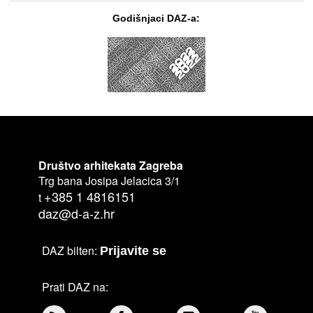
Godišnjaci DAZ-a:
Društvo arhitekata Zagreba
Trg bana Josipa Jelacica 3/1
+385 1 4816151
t
daz@d-a-z.hr
DAZ bilten:
Prijavite se
Prati DAZ na: