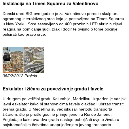
Instalacija na Times Squareu za Valentinovo
Danski ured
BIG
ove godine je za Valentinovo priredio skulpturu
ogromnog interaktivnog srca koja je postavljena na Times Squareu
u New Yorku. Srce sastavljeno od 400 prozirnih LED akrilnih cijevi
reagira na pomicanje ljudi, zrak i dodir te ovisno o tome počinje
pulsirati kao pravo srce.
06/02/2012 Projekt
Eskalator i žičara za povezivanje grada i favele
U drugom po veličini gradu Kolumbije, Medellinu, izgrađen je vanjski
javni eskalator kako bi stanovnicima favele olakšao i ubrzao tranzit
prema gradu. U Medellinu su već iskušali metodu transporta
žičarom, što je prošle godine primjenjeno i u Rio de Janeiru.
Pogledajte kako ova dva grada nastoje poboljšati uvjete života u
najsiromašnijim četvrtima unaprijeđenjem javnog transporta.