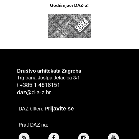
Godišnjaci DAZ-a:
Društvo arhitekata Zagreba
Trg bana Josipa Jelacica 3/1
+385 1 4816151
t
daz@d-a-z.hr
DAZ bilten:
Prijavite se
Prati DAZ na: