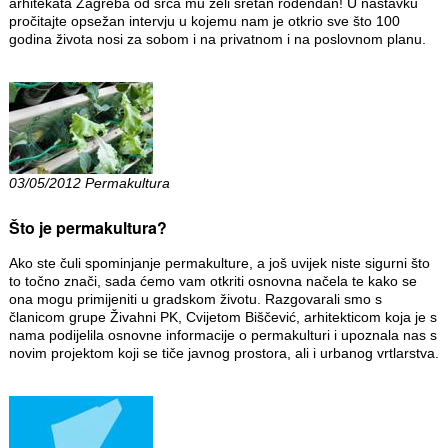
arhitekata Zagreba od srca mu želi sretan rođendan! U nastavku
pročitajte opsežan intervju u kojemu nam je otkrio sve što 100
godina života nosi za sobom i na privatnom i na poslovnom planu.
03/05/2012 Permakultura
Što je permakultura?
Ako ste čuli spominjanje permakulture, a još uvijek niste sigurni što
to točno znači, sada ćemo vam otkriti osnovna načela te kako se
ona mogu primijeniti u gradskom životu. Razgovarali smo s
članicom grupe Živahni PK, Cvijetom Biščević, arhitekticom koja je s
nama podijelila osnovne informacije o permakulturi i upoznala nas s
novim projektom koji se tiče javnog prostora, ali i urbanog vrtlarstva.