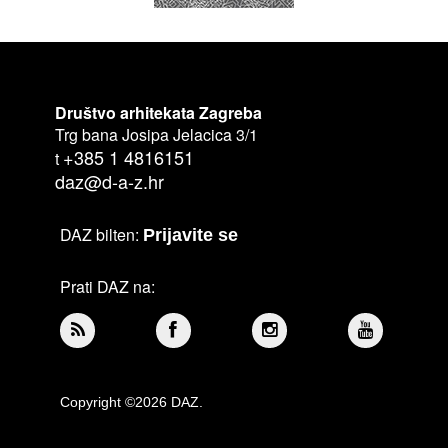
Društvo arhitekata Zagreba
Trg bana Josipa Jelacica 3/1
+385 1 4816151
t
daz@d-a-z.hr
DAZ bilten:
Prijavite se
Prati DAZ na:
Copyright ©2026 DAZ.