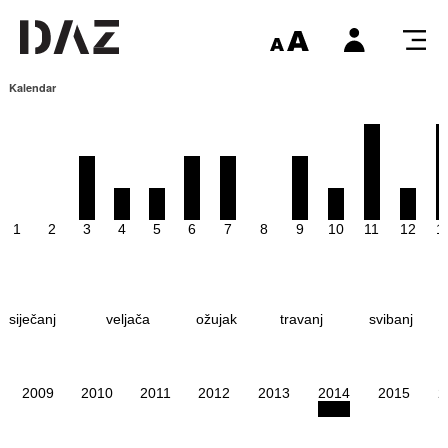
Kalendar
1
2
3
4
5
6
7
8
9
10
11
12
1
siječanj
veljača
ožujak
travanj
svibanj
2009
2010
2011
2012
2013
2014
2015
2