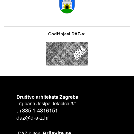
Godišnjaci DAZ-a:
Društvo arhitekata Zagreba
Trg bana Josipa Jelacica 3/1
+385 1 4816151
t
daz@d-a-z.hr
DAZ bilten:
Prijavite se