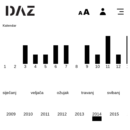
Kalendar
1
2
3
4
5
6
7
8
9
10
11
12
1
siječanj
veljača
ožujak
travanj
svibanj
2009
2010
2011
2012
2013
2014
2015
2